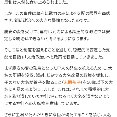
反乱は未然に食い止められました。
しかしこの事件は幕府に武力のみによる支配の限界を痛感
させ、武断政治への大きな警鐘となったのです。
慶安の変を受けて、幕府は武力による高圧的な政治では安
定した統治はできないと考えるようになります。
そして法と制度を整えることを通して、穏健的で安定した支
配を目指す「文治政治」へと政策を転換していきました。
まず慶安の変の発端となった牢人の発生を抑えるために、大
名の所領を没収、減封、転封する大名改易の政策を緩和し、
子のない大名が養子を取ること（
末期養子
）を50歳以下の大
名にも認めるようにしました。これは、それまで積極的に大
名を取り潰していた方針から、なるべく大名を潰さないよう
にする方針への大転換を意味しています。
さらに主君が死んだときに家臣が殉死することを禁じ、大名