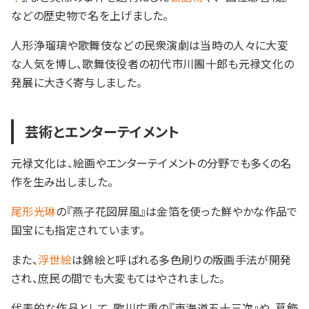
などの歴史物で名を上げました。
人形浄瑠璃や歌舞伎などの民衆演劇は当時の人々に大変
な人気を博し、歌舞伎役者の初代市川團十郎も元禄文化の
発展に大きく寄与しました。
芸術とエンターテイメント
元禄文化は、絵画やエンターテイメントの分野でも多くの名
作を生み出しました。
尾形光琳
の『燕子花図屏風』は金箔を使った鮮やかな作品で
国宝にも指定されています。
また、
浮世絵
は錦絵と呼ばれる多色刷りの版画手法が開発
され、庶民の間でも大変もてはやされました。
代表的な作品として、歌川広重の『東海道五十三次』や、葛飾