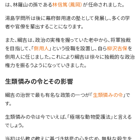
は、林羅山の孫である
林信篤（鳳岡）
が任命されました。
湯島学問所は後に幕府御用達の塾として発展し、多くの学
者や官僚を輩出することになります。
また、綱吉は、政治の実権を握っていた老中から、将軍独裁
を目指して、「
側用人
」という役職を設置し、自ら
柳沢吉保
を
側用人に任じました。これにより綱吉は徐々に独裁的な政治
権力を振るうようになっていきました。
生類憐みの令とその影響
綱吉の治世で最も有名な政策の一つが「
生類憐みの令
」で
す。
生類憐みの令は今でいえば、「極端な動物愛護法」と言える
でしょう。
当初は仏教の教えに基づき慈悲の心を広め、無駄な殺生を