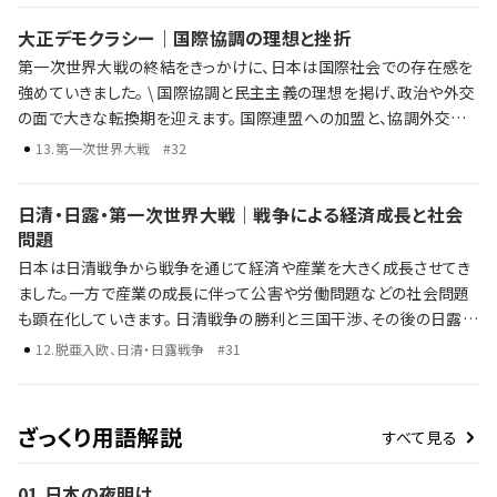
た日本の戦争は、最終的に敗北を喫してしまいます。 日本の孤立と日
大正デモクラシー｜国際協調の理想と挫折
中戦争 第二次世界大戦と日本の対応 太平洋戦争の始まりと戦争の
第一次世界大戦の終結をきっかけに、日本は国際社会での存在感を
終結 歴史年表だけでは語り尽くせない彼らの野望、戦略、そして後の
強めていきました。 \ 国際協調と民主主義の理想を掲げ、政治や外交
時代への影響を、ラジレキが独自解説します。
の面で大きな転換期を迎えます。 国際連盟への加盟と、協調外交の
推進 政党内閣の成立と「憲政の常道」 普通選挙法の制定による選挙
13
.
第一次世界大戦
#32
権の拡大 ワシントン体制下での軍縮と平和への期待 一方で、経済の
混乱や社会不安がその理想を揺さぶり、国際情勢の変化とともに協
日清・日露・第一次世界大戦｜戦争による経済成長と社会
調路線は行き詰まっていきます。 \ 激動の時代、大正デモクラシーの
問題
光と影を、ラジレキが独自解説します。
日本は日清戦争から戦争を通じて経済や産業を大きく成長させてき
ました。一方で産業の成長に伴って公害や労働問題などの社会問題
も顕在化していきます。 日清戦争の勝利と三国干渉、その後の日露戦
争 第一次世界大戦による日本の国際的影響力の高まり 戦争による
12
.
脱亜入欧、日清・日露戦争
#31
経済・産業の成長と社会問題 歴史年表だけでは語り尽くせない彼ら
の野望、戦略、そして後の時代への影響を、ラジレキが独自解説しま
す。
ざっくり用語解説
すべて見る
01
.
日本の夜明け