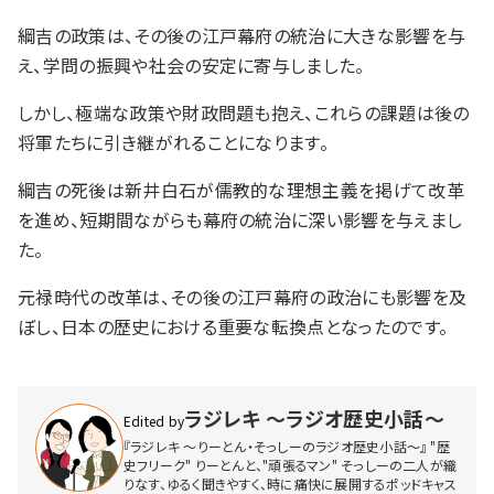
綱吉の政策は、その後の江戸幕府の統治に大きな影響を与
え、学問の振興や社会の安定に寄与しました。
しかし、極端な政策や財政問題も抱え、これらの課題は後の
将軍たちに引き継がれることになります。
綱吉の死後は新井白石が儒教的な理想主義を掲げて改革
を進め、短期間ながらも幕府の統治に深い影響を与えまし
た。
元禄時代の改革は、その後の江戸幕府の政治にも影響を及
ぼし、日本の歴史における重要な転換点となったのです。
ラジレキ 〜ラジオ歴史小話〜
Edited by
『ラジレキ 〜りーとん・そっしーのラジオ歴史小話〜』 "歴
史フリーク" りーとんと、"頑張るマン" そっしーの二人が織
りなす、ゆるく聞きやすく、時に痛快に展開するポッドキャス