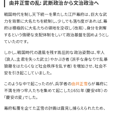
由井正雪の乱: 武断政治から文治政治へ
戦国時代を制し天下統一を果たした江戸幕府は、巨大な武
力を背景に大名たちを統制し、少しでも落ち度があれば、幕
府は積極的に大名たちの領地を没収し（改易）、身分を剥奪
するという強硬な支配体制をしいて政治基盤を固めようとし
ていたのです。
しかし、戦国時代の遺風を残す高圧的な政治姿勢は、牢人
（浪人、主君を失った武士）やかぶき者（派手な身なりで乱暴
狼藉をはたらくなど社会秩序を乱す者）を増加させ、社会不
安を引き起こしていました。
このような中で起こったのが、兵学者の
由井正雪
らが幕府に
不満を持つ牢人たちを集めて起こした1651年（慶安4年）の
「慶安の変」でした。
幕府転覆を企てた正雪の計画は露見し捕らえられたため、