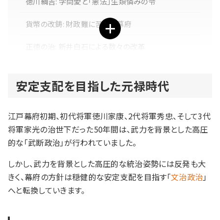
徳川綱吉: 学問愛と「悪法」生類憐みの令
貨幣の改鋳: 財政難に苦しむ幕府
正徳の治: 新井白石による数々の改革
町人文化が花開く。華やかな元禄文化
安定支配を目指した元禄時代
学問と教育の発展
江戸幕府初期、初代将軍徳川家康、2代将軍秀忠、そして3代
文芸と演芸の繁栄
将軍家光の治世下だった50年間は、武力を背景とした高圧
芸術とエンターテイメント
的な「武断政治」が行われていました。
しかし、武力を背景とした高圧的な統治姿勢には反発も大
まとめ
きく、幕府の方針は穏健的な安定支配を目指す「
文治政治
」
へと転換していきます。