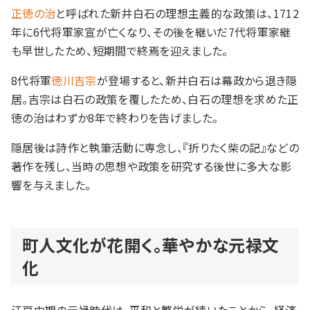
正徳の治
と呼ばれた新井白石の理想主義的な政策は、1712
年に6代将軍家宣が亡くなり、その後を継いだ7代将軍家継
も早世したため、短期間で終焉を迎えました。
8代将軍
徳川吉宗
が登場すると、新井白石は幕政から退き隠
居。吉宗は白石の政策を覆したため、白石の理想を求めた正
徳の治はわずか8年で終わりを告げました。
隠居後は詩作と執筆活動に専念し、『折りたく柴の記』などの
著作を残し、当時の思想や政策を研究する後世に多大な影
響を与えました。
町人文化が花開く。華やかな元禄文
化