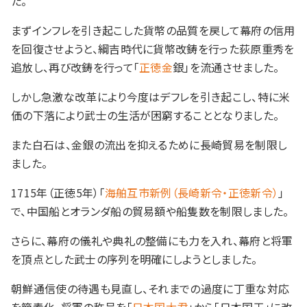
た。
まずインフレを引き起こした貨幣の品質を戻して幕府の信用
を回復させようと、綱吉時代に貨幣改鋳を行った荻原重秀を
追放し、再び改鋳を行って「
正徳金
銀」を流通させました。
しかし急激な改革により今度はデフレを引き起こし、特に米
価の下落により武士の生活が困窮することとなりました。
また白石は、金銀の流出を抑えるために長崎貿易を制限し
ました。
1715年（正徳5年）「
海舶互市新例（長崎新令・正徳新令）
」
で、中国船とオランダ船の貿易額や船隻数を制限しました。
さらに、幕府の儀礼や典礼の整備にも力を入れ、幕府と将軍
を頂点とした武士の序列を明確にしようとしました。
朝鮮通信使の待遇も見直し、それまでの過度に丁重な対応