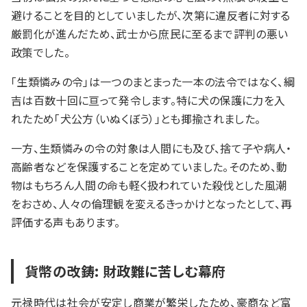
避けることを目的としていましたが、次第に違反者に対する
厳罰化が進んだため、武士から庶民に至るまで評判の悪い
政策でした。
「生類憐みの令」は一つのまとまった一本の法令ではなく、綱
吉は百数十回に亘って発令します。特に犬の保護に力を入
れたため「犬公方（いぬくぼう）」とも揶揄されました。
一方、生類憐みの令の対象は人間にも及び、捨て子や病人・
高齢者などを保護することを定めていました。そのため、動
物はもちろん人間の命も軽く扱われていた殺伐とした風潮
をおさめ、人々の倫理観を変えるきっかけとなったとして、再
評価する声もあります。
貨幣の改鋳: 財政難に苦しむ幕府
元禄時代は社会が安定し商業が繁栄したため、豪商など富