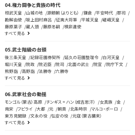
04
.
権力闘争と貴族の時代
桓武天皇
山城の地
源頼朝（よりとも）
鎌倉
平安時代
郡司
勘解由使
坂上田村麻呂
征夷大将軍
平城天皇
嵯峨天皇
藤原薬子
蔵人頭
藤原冬嗣
検非違使
すべて見る
05
.
武士階級の台頭
後三条天皇
記録荘園券契所
延久の荘園整理令
白河天皇
堀川天皇
院政
院近臣
院司
北面の武士
院宣
院庁下文
熊野詣
高野詣
法勝寺
六勝寺
すべて見る
06
.
武家社会の動揺
モンゴル（蒙古）高原
チンギス = ハン（成吉思汗）
女真族
金
南宋
フビライ
大都
元
朝貢
北条時宗
マルコ・ポーロ
東方見聞録
文永の役
弘安の役
元寇（蒙古襲来）
すべて見る