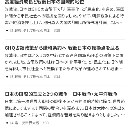
高度経済成長と戦後日本の国際的地位
敗戦後、日本はGHQの占領下で「非軍事化」と「民主化」を進め、軍国
体制から市民社会への転換を図りました。やがて、朝鮮戦争による特
需が経済を押し上げ、池田勇人内閣の「国民所得倍増計画」によって
高度経済成長期が到来。東海道新幹線の開通、東京オリンピックの開
15
.
戦後、そして現代の日本
#35
催、耐久消費財の普及とともに、人々の暮らしは大きく変わっていきま
した。 高度経済成長と日本経済の歩み 日韓・日中国交正常化 オイル
GHQ占領政策から講和条約へ 戦後日本の転換点を辿る
ショックやバブル経済の崩壊 占領から高度経済成長へ。そして、成長
敗戦後、日本はアメリカを中心とする連合国軍（GHQ）の占領下に置
の終焉と新たな時代の入り口へ。歴史年表だけでは語り尽くせない
かれました。占領政策の柱は日本の「非軍事化」と「民主化」。旧体制
戦後日本がたどった激動の数十年を、ラジレキが独自解説します。
を解体し、市民社会へと転換するための改革が進められていきまし
た。 敗戦と日本の再出発 占領政策と「非軍事化・民主化」 冷戦下に
15
.
戦後、そして現代の日本
#34
おける国際関係の再編と日米関係の構築 歴史年表だけでは語り尽
くせない戦後日本の転換点を、ラジレキが独自解説します。
日本の国際的孤立と2つの戦争｜日中戦争・太平洋戦争
日本は第一次世界大戦後の戦後不況から経済的苦境に陥り、世界恐
慌によってますます困窮の度合いを深めます。日本は大陸への進出を
加速させることによって、経済的な苦難を乗り越えようとしました。 し
かし、大陸への進出は中国との武力衝突へと発展し、国際的な孤立
14
.
第二次世界大戦
#33
が深まっていくことになります。日中戦争から太平洋戦争へと発展し