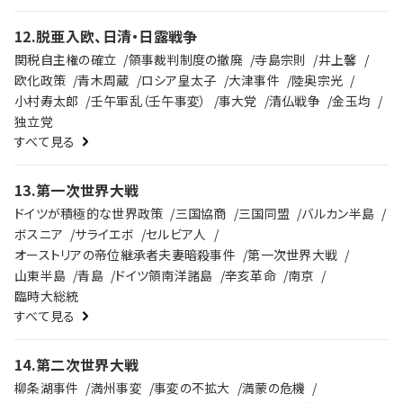
12
.
脱亜入欧、日清・日露戦争
関税自主権の確立
領事裁判制度の撤廃
寺島宗則
井上馨
欧化政策
青木周蔵
ロシア皇太子
大津事件
陸奥宗光
小村寿太郎
壬午軍乱（壬午事変）
事大党
清仏戦争
金玉均
独立党
すべて見る
13
.
第一次世界大戦
ドイツが積極的な世界政策
三国協商
三国同盟
バルカン半島
ボスニア
サライエボ
セルビア人
オーストリアの帝位継承者夫妻暗殺事件
第一次世界大戦
山東半島
青島
ドイツ領南洋諸島
辛亥革命
南京
臨時大総統
すべて見る
14
.
第二次世界大戦
柳条湖事件
満州事変
事変の不拡大
満蒙の危機