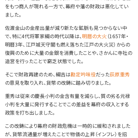
をもつ商人が現れる一方で、幕府や藩の財政は悪化してい
ました。
佐渡金山の金産出量が減り新たな鉱脈も見つからない中
で、特に4代将軍家綱の時代以降は、
明暦の大火
（1657年・
明暦3年、江戸城天守閣も燃え落ちた江戸の大火災）からの
復興のために大量の金銀を消費したことや、さかんに寺社の
造営を行ったことで窮乏状態でした。
そこで財政再建のため、綱吉は
勘定吟味役
だった
荻原重秀
の意見を取り入れ、貨幣の改鋳に踏み切りました。
重秀は従来の慶長小判の金含有量を減らし、質の劣る元禄
小判を大量に発行することでこの差益を幕府の収入とする
政策を打ち出しました。
この改鋳により幕府の財政危機は一時的に緩和されました
が、貨幣流通量が増えたことで物価の上昇（インフレ）を招