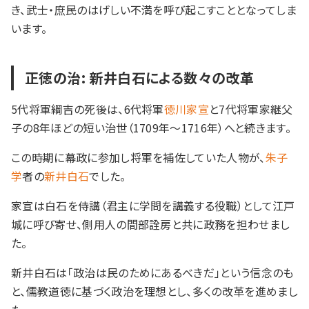
き、武士・庶民のはげしい不満を呼び起こすこととなってしま
います。
正徳の治: 新井白石による数々の改革
5代将軍綱吉の死後は、6代将軍
徳川家宣
と7代将軍家継父
子の8年ほどの短い治世（1709年～1716年）へと続きます。
この時期に幕政に参加し将軍を補佐していた人物が、
朱子
学
者の
新井白石
でした。
家宣は白石を侍講（君主に学問を講義する役職）として江戸
城に呼び寄せ、側用人の間部詮房と共に政務を担わせまし
た。
新井白石は「政治は民のためにあるべきだ」という信念のも
と、儒教道徳に基づく政治を理想とし、多くの改革を進めまし