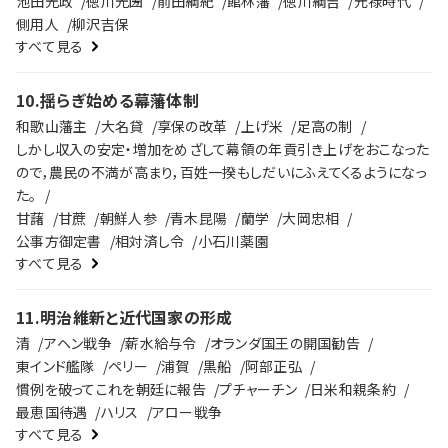
池田光政
徳川光圀
前田綱紀
館林藩
徳川綱吉
元禄時代
側用人
柳沢吉保
すべて見る
10
.
揺らぎ始める幕藩体制
和歌山藩主
大名貸
享保の改革
上げ米
足高の制
しかし収入の安定・増加をめざして幕領の年貢引き上げをおこなった
ので，農民の不満が高まり，百姓一揆もしだいにふえてくるようになっ
た。
甘藷
甘蔗
朝鮮人参
青木昆陽
蘭学
大岡忠相
公事方御定書
相対済し令
小石川薬園
すべて見る
11
.
明治維新と近代国家の形成
清
アヘン戦争
薪水給与令
オランダ国王の開国勧告
東インド艦隊
ペリー
浦賀
黒船
阿部正弘
慣例を破ってこれを朝廷に報告
プチャーチン
日米和親条約
最恵国待遇
ハリス
アロー戦争
すべて見る