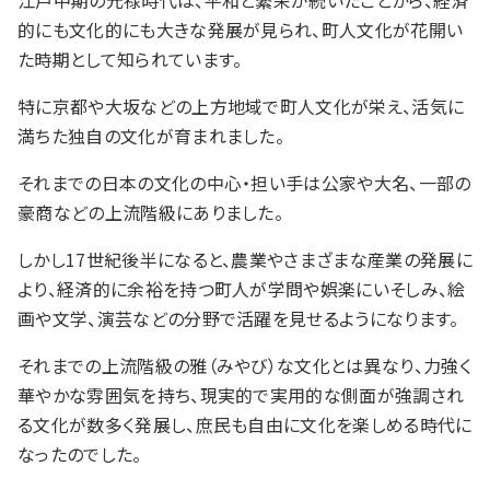
江戸中期の元禄時代は、平和と繁栄が続いたことから、経済
的にも文化的にも大きな発展が見られ、町人文化が花開い
た時期として知られています。
特に京都や大坂などの上方地域で町人文化が栄え、活気に
満ちた独自の文化が育まれました。
それまでの日本の文化の中心・担い手は公家や大名、一部の
豪商などの上流階級にありました。
しかし17世紀後半になると、農業やさまざまな産業の発展に
より、経済的に余裕を持つ町人が学問や娯楽にいそしみ、絵
画や文学、演芸などの分野で活躍を見せるようになります。
それまでの上流階級の雅（みやび）な文化とは異なり、力強く
華やかな雰囲気を持ち、現実的で実用的な側面が強調され
る文化が数多く発展し、庶民も自由に文化を楽しめる時代に
なったのでした。