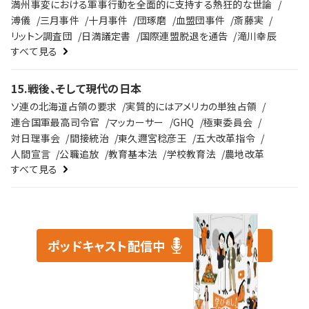
満州事変における軍事行動を全面的に支持する熱狂的な世論
溥儀
三月事件
十月事件
団琢磨
血盟団事件
斎藤実
リットン調査団
日満議定書
国際連盟脱退を通告
滝川幸辰
すべて見る
15
.
戦後、そして現代の日本
ソ連の北海道占領の要求
実質的にはアメリカの単独占領
連合国軍最高司令官
マッカーサー
GHQ
極東委員会
対日理事会
間接統治
東久邇宮稔彦王
五大改革指令
人間宣言
公職追放
教育基本法
学校教育法
農地改革
すべて見る
ポッドキャスト配信中