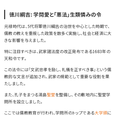
徳川綱吉: 学問愛と「悪法」生類憐みの令
元禄時代は、5代将軍徳川綱吉の治世を中心とした時期で、
儒教の教えを重視した政策を数多く実施し、社会と経済に大
きな影響を与えました。
特に注目すべきは、武家諸法度の改正発布である1683年の
天和令です。
この法令には「文武忠孝を励し、礼儀を正すべき事」という儒
教的な文言が追加され、武家の規範として重要な役割を果
たしました。
また、孔子をまつる湯島
聖堂
を整備し、その敷地内に聖堂学
問所を設立しました。
ここでは儒教教育が行われ、学問所のトップである
大学頭
に