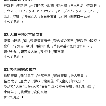
鮮新世
更新世
氷河時代
氷期
間氷期
日本列島
完新世
アウストラロピテクス・アフリカヌス
アルディピテクス・ラミダス
浜北
港川
明石原人
旧石器文化
岩宿
関東ローム層
すべて見る
02
.
大和王権と古墳文化
漢書地理誌
倭
後漢書東夷伝
倭の奴の国王
光武帝
印綬
金印
志賀島
帥升
倭国の乱
首長の墓に副葬された～
魏・呉・蜀
魏志倭人伝
卑弥呼
帯方郡
すべて見る
03
.
古代国家の成立
欽明天皇
蘇我馬子
物部守屋
崇峻天皇
推古天皇
聖徳太子
皇太子
摂政
懐風藻
『天皇記』『国記』
やがて,”大王”にかわって”天皇”という称号が用いられる
隋
小野妹子
裴世清
高向玄理
すべて見る