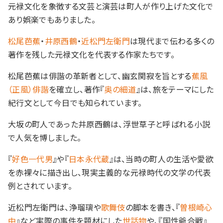
元禄文化を象徴する文芸と演芸は町人が作り上げた文化で
あり娯楽でもありました。
松尾芭蕉
・
井原西鶴
・
近松門左衛門
は現代まで伝わる多くの
著作を残した元禄文化を代表する作家たちです。
松尾芭蕉は俳諧の革新者として、幽玄関寂を旨とする
蕉風
（正風）俳諧
を確立し、著作『
奥の細道
』は、旅をテーマにした
紀行文として今日でも知られています。
大坂の町人であった井原西鶴は、浮世草子と呼ばれる小説
で人気を博しました。
『
好色一代男
』や『
日本永代蔵
』は、当時の町人の生活や愛欲
を赤裸々に描き出し、現実主義的な元禄時代の文学の代表
例とされています。
近松門左衛門は、浄瑠璃や
歌舞伎
の脚本を書き、『
曽根崎心
中
』など実際の事件を題材にした
世話物
や、『国性爺合戦』