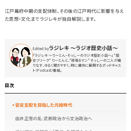
江戸幕府中期の支配体制、その後の江戸時代に影響を与え
た思想・文化までラジレキが独自解説します。
ラジレキ 〜ラジオ歴史小話〜
Edited by
『ラジレキ 〜りーとん・そっしーのラジオ歴史小話〜』 "歴
史フリーク" りーとんと、"頑張るマン" そっしーの二人が織
りなす、ゆるく聞きやすく、時に痛快に展開するポッドキャス
ト（Podcast）番組。
目次
安定支配を目指した元禄時代
由井正雪の乱: 武断政治から文治政治へ