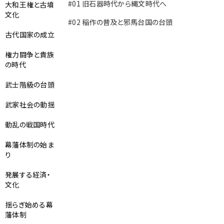
#01
旧石器時代から縄文時代へ
大和王権と古墳
文化
#02
稲作の普及と邪馬台国の台頭
古代国家の成立
権力闘争と貴族
の時代
武士階級の台頭
武家社会の動揺
動乱の戦国時代
幕藩体制の始ま
り
発展する経済・
文化
揺らぎ始める幕
藩体制