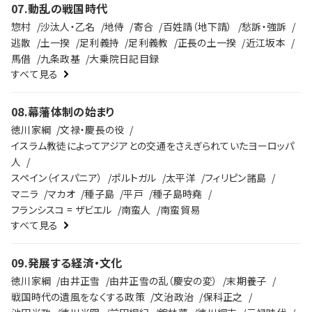
07
.
動乱の戦国時代
惣村
沙汰人・乙名
地侍
寄合
百姓請（地下請）
愁訴・強訴
逃散
土一揆
足利義持
足利義教
正長の土一揆
近江坂本
馬借
九条政基
大乗院日記目録
すべて見る
08
.
幕藩体制の始まり
徳川家綱
文禄・慶長の役
イスラム教徒によってアジアとの交通をさえぎられていたヨーロッパ
人
スペイン（イスパニア）
ポルトガル
太平洋
フィリピン諸島
マニラ
マカオ
種子島
平戸
種子島時堯
フランシスコ = ザビエル
南蛮人
南蛮貿易
すべて見る
09
.
発展する経済・文化
徳川家綱
由井正雪
由井正雪の乱（慶安の変）
末期養子
戦国時代の遺風をなくする政策
文治政治
保科正之