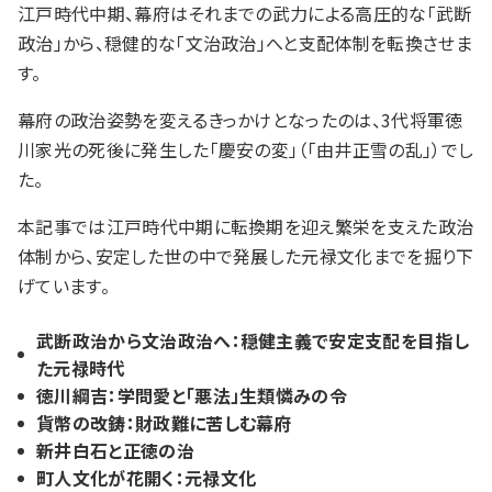
江戸時代中期、幕府はそれまでの武力による高圧的な「武断
政治」から、穏健的な「文治政治」へと支配体制を転換させま
す。
幕府の政治姿勢を変えるきっかけとなったのは、3代将軍徳
川家光の死後に発生した「慶安の変」（「由井正雪の乱」）でし
た。
本記事では江戸時代中期に転換期を迎え繁栄を支えた政治
体制から、安定した世の中で発展した元禄文化までを掘り下
げています。
武断政治から文治政治へ：穏健主義で安定支配を目指し
た元禄時代
徳川綱吉：学問愛と「悪法」生類憐みの令
貨幣の改鋳：財政難に苦しむ幕府
新井白石と正徳の治
町人文化が花開く：元禄文化