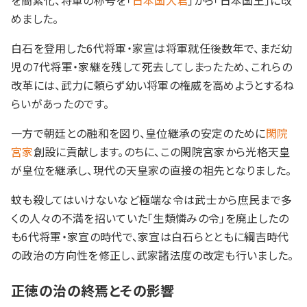
を簡素化、将軍の称号を「
日本国大君
」から「日本国王」に改
めました。
白石を登用した6代将軍・家宣は将軍就任後数年で、まだ幼
児の7代将軍・家継を残して死去してしまったため、これらの
改革には、武力に頼らず幼い将軍の権威を高めようとするね
らいがあったのです。
一方で朝廷との融和を図り、皇位継承の安定のために
閑院
宮家
創設に貢献します。のちに、この閑院宮家から光格天皇
が皇位を継承し、現代の天皇家の直接の祖先となりました。
蚊も殺してはいけないなど極端な令は武士から庶民まで多
くの人々の不満を招いていた「生類憐みの令」を廃止したの
も6代将軍・家宣の時代で、家宣は白石らとともに綱吉時代
の政治の方向性を修正し、武家諸法度の改定も行いました。
正徳の治の終焉とその影響