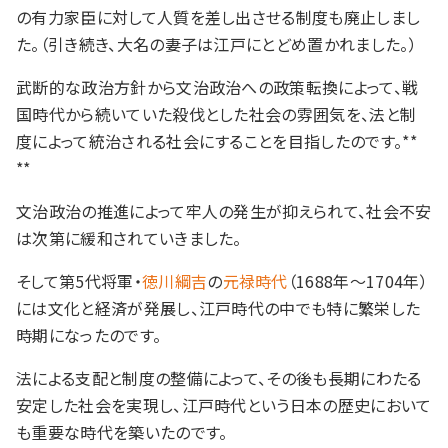
の有力家臣に対して人質を差し出させる制度も廃止しまし
た。（引き続き、大名の妻子は江戸にとどめ置かれました。）
武断的な政治方針から文治政治への政策転換によって、戦
国時代から続いていた殺伐とした社会の雰囲気を、法と制
度によって統治される社会にすることを目指したのです。**
**
文治政治の推進によって牢人の発生が抑えられて、社会不安
は次第に緩和されていきました。
そして第5代将軍・
徳川綱吉
の
元禄時代
（1688年～1704年）
には文化と経済が発展し、江戸時代の中でも特に繁栄した
時期になったのです。
法による支配と制度の整備によって、その後も長期にわたる
安定した社会を実現し、江戸時代という日本の歴史において
も重要な時代を築いたのです。