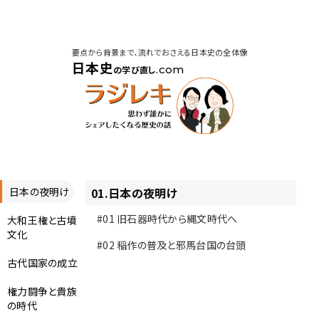
要点から背景まで、流れでおさえる日本史の全体像
日本史
.com
の学び直し
日本の夜明け
01
.
日本の夜明け
#01
旧石器時代から縄文時代へ
大和王権と古墳
文化
#02
稲作の普及と邪馬台国の台頭
古代国家の成立
権力闘争と貴族
の時代