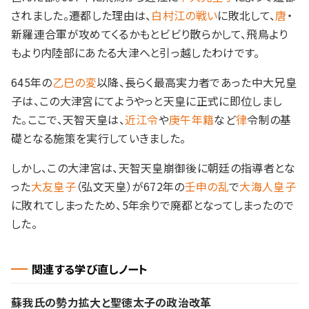
されました。遷都した理由は、
白村江の戦い
に敗北して、
唐
・
新羅連合軍が攻めてくるかもとビビり散らかして、飛鳥より
もより内陸部にあたる大津へと引っ越したわけです。
645年の
乙巳の変
以降、長らく最高実力者であった中大兄皇
子は、この大津宮にてようやっと天皇に正式に即位しまし
た。ここで、天智天皇は、
近江
令
や
庚午年籍
など
律
令制の基
礎となる施策を実行していきました。
しかし、この大津宮は、天智天皇崩御後に朝廷の指導者とな
った
大友皇子
（弘文天皇）が672年の
壬申の乱
で
大海人皇子
に敗れてしまったため、5年余りで廃都となってしまったので
した。
関連する学び直しノート
蘇我氏の勢力拡大と聖徳太子の政治改革