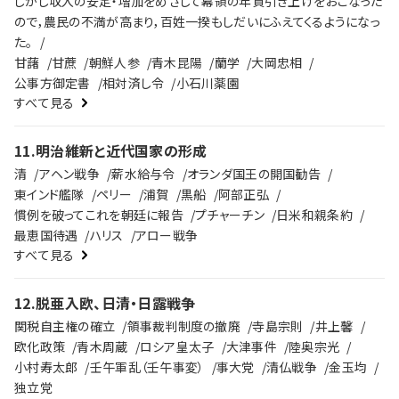
しかし収入の安定・増加をめざして幕領の年貢引き上げをおこなった
ので，農民の不満が高まり，百姓一揆もしだいにふえてくるようになっ
た。
甘藷
甘蔗
朝鮮人参
青木昆陽
蘭学
大岡忠相
公事方御定書
相対済し令
小石川薬園
すべて見る
11
.
明治維新と近代国家の形成
清
アヘン戦争
薪水給与令
オランダ国王の開国勧告
東インド艦隊
ペリー
浦賀
黒船
阿部正弘
慣例を破ってこれを朝廷に報告
プチャーチン
日米和親条約
最恵国待遇
ハリス
アロー戦争
すべて見る
12
.
脱亜入欧、日清・日露戦争
関税自主権の確立
領事裁判制度の撤廃
寺島宗則
井上馨
欧化政策
青木周蔵
ロシア皇太子
大津事件
陸奥宗光
小村寿太郎
壬午軍乱（壬午事変）
事大党
清仏戦争
金玉均
独立党