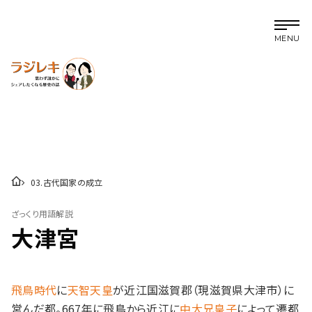
MENU
03
.
古代国家の成立
ざっくり用語解説
大津宮
飛鳥時代
に
天智天皇
が近江国滋賀郡（現滋賀県大津市）に
営んだ都。667年に飛鳥から近江に
中大兄皇子
によって遷都