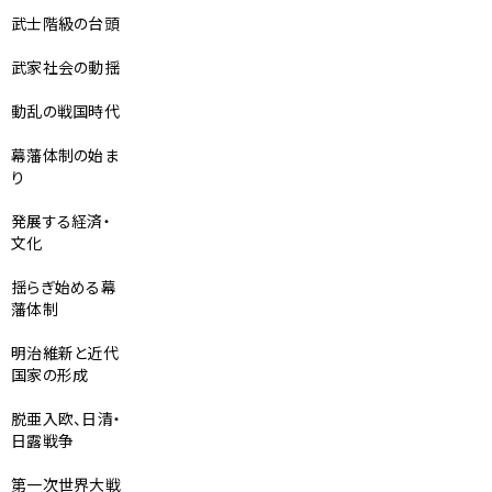
武士階級の台頭
武家社会の動揺
動乱の戦国時代
幕藩体制の始ま
り
発展する経済・
文化
揺らぎ始める幕
藩体制
明治維新と近代
国家の形成
脱亜入欧、日清・
日露戦争
第一次世界大戦