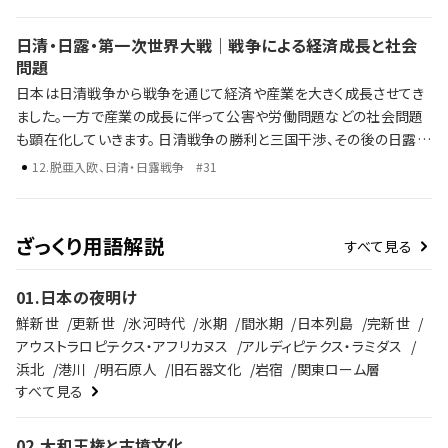
権の拡大 ワシントン体制下での軍縮と平和への期待 一方で、経済の
混乱や社会不安がその理想を揺さぶり、国際情勢の変化とともに協
日清・日露・第一次世界大戦｜戦争による経済成長と社会
調路線は行き詰まっていきます。 \ 激動の時代、大正デモクラシーの
問題
光と影を、ラジレキが独自解説します。
日本は日清戦争から戦争を通じて経済や産業を大きく成長させてき
ました。一方で産業の成長に伴って公害や労働問題などの社会問題
も顕在化していきます。 日清戦争の勝利と三国干渉、その後の日露戦
争 第一次世界大戦による日本の国際的影響力の高まり 戦争による
12
.
脱亜入欧、日清・日露戦争
#31
経済・産業の成長と社会問題 歴史年表だけでは語り尽くせない彼ら
の野望、戦略、そして後の時代への影響を、ラジレキが独自解説しま
す。
ざっくり用語解説
すべて見る
01
.
日本の夜明け
鮮新世
更新世
氷河時代
氷期
間氷期
日本列島
完新世
アウストラロピテクス・アフリカヌス
アルディピテクス・ラミダス
浜北
港川
明石原人
旧石器文化
岩宿
関東ローム層
すべて見る
02
.
大和王権と古墳文化