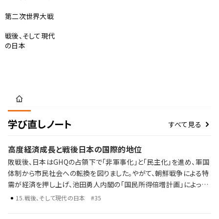
第二次世界大戦
戦後、そして現代
の日本
学び直しノート
すべて見る
高度経済成長と戦後日本の国際的地位
敗戦後、日本はGHQの占領下で「非軍事化」と「民主化」を進め、軍国
体制から市民社会への転換を図りました。やがて、朝鮮戦争による特
需が経済を押し上げ、池田勇人内閣の「国民所得倍増計画」によって
高度経済成長期が到来。東海道新幹線の開通、東京オリンピックの開
15
.
戦後、そして現代の日本
#35
催、耐久消費財の普及とともに、人々の暮らしは大きく変わっていきま
した。 高度経済成長と日本経済の歩み 日韓・日中国交正常化 オイル