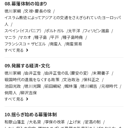
08
.
幕藩体制の始まり
徳川家綱
文禄・慶長の役
イスラム教徒によってアジアとの交通をさえぎられていたヨーロッパ
人
スペイン（イスパニア）
ポルトガル
太平洋
フィリピン諸島
マニラ
マカオ
種子島
平戸
種子島時堯
フランシスコ = ザビエル
南蛮人
南蛮貿易
すべて見る
09
.
発展する経済・文化
徳川家綱
由井正雪
由井正雪の乱（慶安の変）
末期養子
戦国時代の遺風をなくする政策
文治政治
保科正之
池田光政
徳川光圀
前田綱紀
館林藩
徳川綱吉
元禄時代
側用人
柳沢吉保
すべて見る
10
.
揺らぎ始める幕藩体制
和歌山藩主
大名貸
享保の改革
上げ米
足高の制