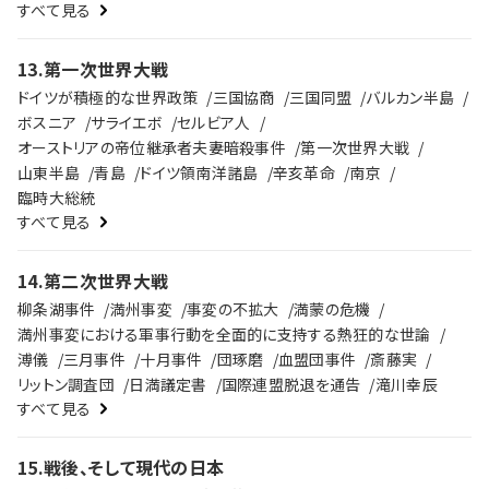
すべて見る
13
.
第一次世界大戦
ドイツが積極的な世界政策
三国協商
三国同盟
バルカン半島
ボスニア
サライエボ
セルビア人
オーストリアの帝位継承者夫妻暗殺事件
第一次世界大戦
山東半島
青島
ドイツ領南洋諸島
辛亥革命
南京
臨時大総統
すべて見る
14
.
第二次世界大戦
柳条湖事件
満州事変
事変の不拡大
満蒙の危機
満州事変における軍事行動を全面的に支持する熱狂的な世論
溥儀
三月事件
十月事件
団琢磨
血盟団事件
斎藤実
リットン調査団
日満議定書
国際連盟脱退を通告
滝川幸辰
すべて見る
15
.
戦後、そして現代の日本