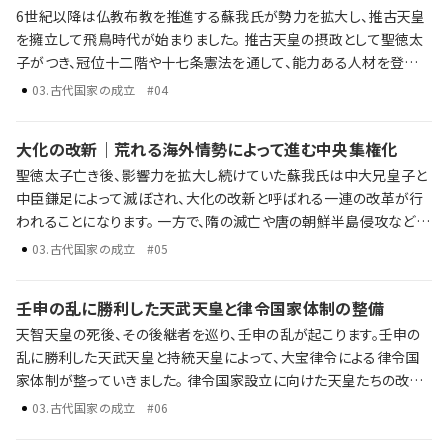
6世紀以降は仏教布教を推進する蘇我氏が勢力を拡大し、推古天皇
を擁立して飛鳥時代が始まりました。 推古天皇の摂政として聖徳太
子がつき、冠位十二階や十七条憲法を通して、能力ある人材を登用す
る体制を整えようとしました。 蘇我氏の勢力拡大 聖徳太子の政治改
03
.
古代国家の成立
#04
革 冠位十二階や十七条憲法の内容とその影響 歴史年表だけでは語
り尽くせない激動の時代に起きた陰謀・野望・戦略。そして後の時代
大化の改新｜荒れる海外情勢によって進む中央集権化
への影響を、ラジレキが独自解説します。
聖徳太子亡き後、影響力を拡大し続けていた蘇我氏は中大兄皇子と
中臣鎌足によって滅ぼされ、大化の改新と呼ばれる一連の改革が行
われることになります。 一方で、隋の滅亡や唐の朝鮮半島侵攻など大
陸情勢は不安定な状況が続き、百済と関係の深かった日本も巻き込
03
.
古代国家の成立
#05
まれていきました。 蘇我氏の終焉 大化の改新が目指した中央集権国
家 揺れ動く海外情勢と日本への影響 歴史年表だけでは語り尽くせ
壬申の乱に勝利した天武天皇と律令国家体制の整備
ない彼らの野望、戦略、そして後の時代への影響を、ラジレキが独自
天智天皇の死後、その後継者を巡り、壬申の乱が起こります。壬申の
解説します。
乱に勝利した天武天皇と持統天皇によって、大宝律令による律令国
家体制が整っていきました。 律令国家設立に向けた天皇たちの改革
大宝律令の制定とその統治体制 税金の仕組みと、厳しい税金に苦し
03
.
古代国家の成立
#06
む農民 歴史年表だけでは語り尽くせない彼らの野望、戦略、そして後