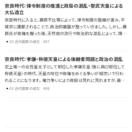
の時代への影響を、ラジレキが独自解説します。
奈良時代：律令制度の推進と政局の混乱・聖武天皇による
大仏造立
奈良時代に入ると、藤原不比等によって、律令制度の整備が進み、平
城京に遷都されることで、政治的基盤が整っていきました。 しかし、藤
原氏が政権を握った後、天然痘の流行や政治的な混乱によって、情勢
は乱れていきます。 平城京への遷都の律令制度の推進 政局の混乱
03
.
古代国家の成立
#07
聖武天皇の鎮護国家思想と大仏造立 歴史年表だけでは語り尽くせ
ない彼らの野望、戦略、そして後の時代への影響を、ラジレキが独自
奈良時代：孝謙・称徳天皇による後継者問題と政治の混乱
解説します。
史上唯一の女性皇太子として即位した孝謙天皇（後に再び即位して
称徳天皇）の時代、天皇の地位や政権をめぐる争いが相次いで行わ
れることになります。 権力争いにより政局は荒れに荒れますが、最終
的に天皇位は、天武天皇系ではなく天智天皇の孫である光仁天皇が
03
.
古代国家の成立
#08
即位します。 藤原仲麻呂の政治と橘奈良麻呂の乱 孝謙上皇・道鏡と
藤原仲麻呂の政権争い 光仁天皇と桓武天皇による新たな政治基盤
の確立 歴史年表だけでは語り尽くせない彼らの野望、戦略、そして後
の時代への影響を、ラジレキが独自解説します。