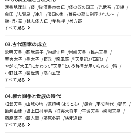
漢書地理誌
倭
後漢書東夷伝
倭の奴の国王
光武帝
印綬
金印
志賀島
帥升
倭国の乱
首長の墓に副葬された～
魏・呉・蜀
魏志倭人伝
卑弥呼
帯方郡
すべて見る
03
.
古代国家の成立
欽明天皇
蘇我馬子
物部守屋
崇峻天皇
推古天皇
聖徳太子
皇太子
摂政
懐風藻
『天皇記』『国記』
やがて,”大王”にかわって”天皇”という称号が用いられる
隋
小野妹子
裴世清
高向玄理
すべて見る
04
.
権力闘争と貴族の時代
桓武天皇
山城の地
源頼朝（よりとも）
鎌倉
平安時代
郡司
勘解由使
坂上田村麻呂
征夷大将軍
平城天皇
嵯峨天皇
藤原薬子
蔵人頭
藤原冬嗣
検非違使
すべて見る