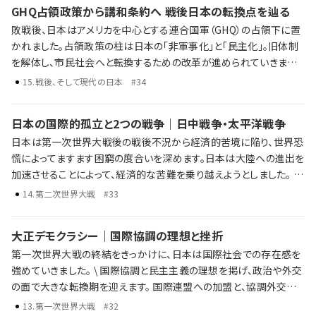
GHQ占領政策から講和条約へ 戦後日本の転換点を辿る
ショックやバブル経済の崩壊 占領から高度経済成長へ。そして、成長
敗戦後、日本はアメリカを中心とする連合国軍（GHQ）の占領下に置
の終焉と新たな時代の入り口へ。歴史年表だけでは語り尽くせない
かれました。占領政策の柱は日本の「非軍事化」と「民主化」。旧体制
戦後日本がたどった激動の数十年を、ラジレキが独自解説します。
を解体し、市民社会へと転換するための改革が進められていきまし
た。 敗戦と日本の再出発 占領政策と「非軍事化・民主化」 冷戦下に
15
.
戦後、そして現代の日本
#34
おける国際関係の再編と日米関係の構築 歴史年表だけでは語り尽
くせない戦後日本の転換点を、ラジレキが独自解説します。
日本の国際的孤立と2つの戦争｜日中戦争・太平洋戦争
日本は第一次世界大戦後の戦後不況から経済的苦境に陥り、世界恐
慌によってますます困窮の度合いを深めます。日本は大陸への進出を
加速させることによって、経済的な苦難を乗り越えようとしました。 し
かし、大陸への進出は中国との武力衝突へと発展し、国際的な孤立
14
.
第二次世界大戦
#33
が深まっていくことになります。日中戦争から太平洋戦争へと発展し
た日本の戦争は、最終的に敗北を喫してしまいます。 日本の孤立と日
大正デモクラシー｜国際協調の理想と挫折
中戦争 第二次世界大戦と日本の対応 太平洋戦争の始まりと戦争の
第一次世界大戦の終結をきっかけに、日本は国際社会での存在感を
終結 歴史年表だけでは語り尽くせない彼らの野望、戦略、そして後の
強めていきました。 \ 国際協調と民主主義の理想を掲げ、政治や外交
時代への影響を、ラジレキが独自解説します。
の面で大きな転換期を迎えます。 国際連盟への加盟と、協調外交の
推進 政党内閣の成立と「憲政の常道」 普通選挙法の制定による選挙
13
.
第一次世界大戦
#32