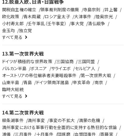
12
.
脱亜入欧、日清・日露戦争
関税自主権の確立
領事裁判制度の撤廃
寺島宗則
井上馨
欧化政策
青木周蔵
ロシア皇太子
大津事件
陸奥宗光
小村寿太郎
壬午軍乱（壬午事変）
事大党
清仏戦争
金玉均
独立党
すべて見る
13
.
第一次世界大戦
ドイツが積極的な世界政策
三国協商
三国同盟
バルカン半島
ボスニア
サライエボ
セルビア人
オーストリアの帝位継承者夫妻暗殺事件
第一次世界大戦
山東半島
青島
ドイツ領南洋諸島
辛亥革命
南京
臨時大総統
すべて見る
14
.
第二次世界大戦
柳条湖事件
満州事変
事変の不拡大
満蒙の危機
満州事変における軍事行動を全面的に支持する熱狂的な世論
溥儀
三月事件
十月事件
団琢磨
血盟団事件
斎藤実