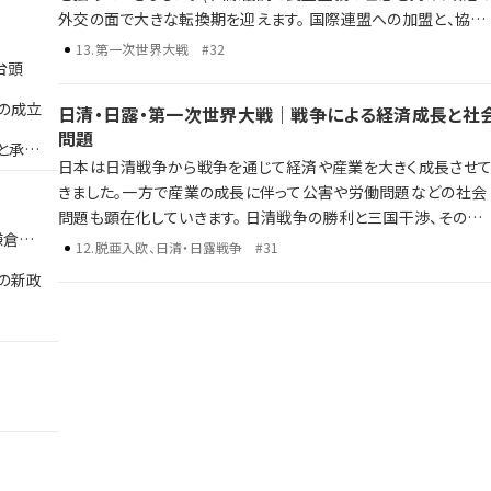
外交の面で大きな転換期を迎えます。 国際連盟への加盟と、協調
外交の推進 政党内閣の成立と「憲政の常道」 普通選挙法の制定に
13
.
第一次世界大戦
#32
台頭
よる選挙権の拡大 ワシントン体制下での軍縮と平和への期待 一
方で、経済の混乱や社会不安がその理想を揺さぶり、国際情勢の
の成立
日清・日露・第一次世界大戦｜戦争による経済成長と社
化とともに協調路線は行き詰まっていきます。 \ 激動の時代、大正
問題
デモクラシーの光と影を、ラジレキが独自解説します。
と承久
日本は日清戦争から戦争を通じて経済や産業を大きく成長させ
きました。一方で産業の成長に伴って公害や労働問題などの社会
問題も顕在化していきます。 日清戦争の勝利と三国干渉、その後の
鎌倉武
日露戦争 第一次世界大戦による日本の国際的影響力の高まり 戦
12
.
脱亜入欧、日清・日露戦争
#31
争による経済・産業の成長と社会問題 歴史年表だけでは語り尽く
の新政
せない彼らの野望、戦略、そして後の時代への影響を、ラジレキが
独自解説します。