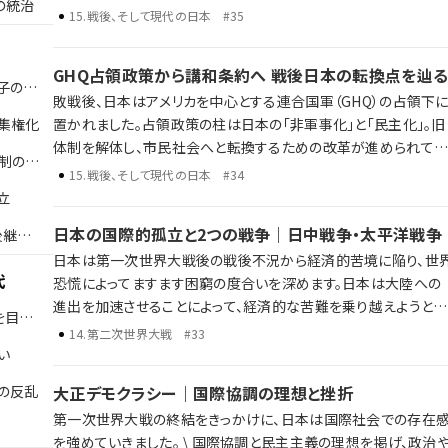
の統治
よって高度経済成長期が到来。東海道新幹線の開通、東京オリン
15
.
戦後、そして現代の日本
#35
ックの開催、耐久消費財の普及とともに、人々の暮らしは大きく変
わっていきました。 高度経済成長と日本経済の歩み 日韓・日中国
GHQ占領政策から講和条約へ 戦後日本の転換点を辿
交正常化 オイルショックやバブル経済の崩壊 占領から高度経済成
子の改
敗戦後、日本はアメリカを中心とする連合国軍（GHQ）の占領下
長へ。そして、成長の終焉と新たな時代の入り口へ。歴史年表だ
集権化
置かれました。占領政策の柱は日本の「非軍事化」と「民主化」。旧
では語り尽くせない戦後日本がたどった激動の数十年を、ラジレ
体制を解体し、市民社会へと転換するための改革が進められてい
が独自解説します。
制の整
きました。 敗戦と日本の再出発 占領政策と「非軍事化・民主化」 冷
15
.
戦後、そして現代の日本
#34
戦下における国際関係の再編と日米関係の構築 歴史年表だけで
立
は語り尽くせない戦後日本の転換点を、ラジレキが独自解説しま
日本の国際的孤立と2つの戦争｜日中戦争・太平洋戦争
後継者
す。
日本は第一次世界大戦後の戦後不況から経済的苦境に陥り、世
代
恐慌によってますます困窮の度合いを深めます。日本は大陸への
進出を加速させることによって、経済的な苦難を乗り越えようとし
を目指
ました。 しかし、大陸への進出は中国との武力衝突へと発展し、国
14
.
第二次世界大戦
#33
際的な孤立が深まっていくことになります。日中戦争から太平洋
い
争へと発展した日本の戦争は、最終的に敗北を喫してしまいます
の反乱
大正デモクラシー｜国際協調の理想と挫折
日本の孤立と日中戦争 第二次世界大戦と日本の対応 太平洋戦争
第一次世界大戦の終結をきっかけに、日本は国際社会での存在
の始まりと戦争の終結 歴史年表だけでは語り尽くせない彼らの野
を強めていきました。 \ 国際協調と民主主義の理想を掲げ、政治や
望、戦略、そして後の時代への影響を、ラジレキが独自解説します