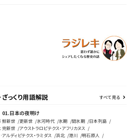
ざっくり用語解説
すべて見る
01
.
日本の夜明け
軍
鮮新世
更新世
氷河時代
氷期
間氷期
日本列島
よ
完新世
アウストラロピテクス・アフリカヌス
に
アルディピテクス・ラミダス
浜北
港川
明石原人