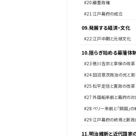
#20
織豊政権
#21
江戸幕府の成立
09
.
発展する経済・文化
#22
江戸中期と元禄文化
10
.
揺らぎ始める幕藩体
#23
徳川吉宗と享保の改革
#24
田沼意次政治の光と影
#25
松平定信と寛政の改革
#27
外国船来航と幕府の対
#28
ペリー来航と「鎖国」の
#29
江戸幕府の終焉と新政
足
11
.
明治維新と近代国家