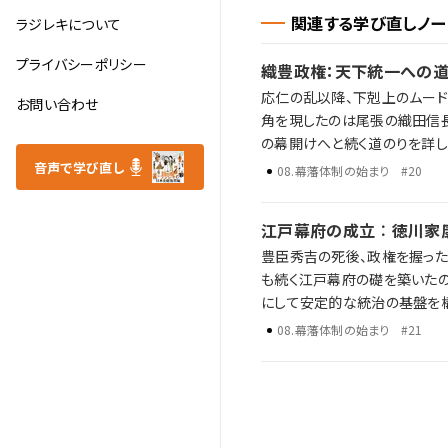
関連する学び直しノー
ラジレキについて
プライバシーポリシー
織豊政権：天下統一への
応仁の乱以降、下剋上のムード
お問い合わせ
角を現したのは尾張の織田信長でした。 織田信長が始め、豊臣秀吉によって完成された、全
の幕開けへと続く道のりを詳しく掘り下げています。 織田信長がいかに
下統一達成までの道 太閤検地と刀狩の狙い 秀吉が海外進出を試みた理由 歴史年表だけでは語り尽くせない彼らの野
音声で学び直し
08
.
幕藩体制の始まり
#20
望、戦略、そして後の時代への
江戸幕府の成立︰徳川家
豊臣秀吉の死後、政権を握った
も続く江戸幕府の礎を築いたのでした。 本記事では、徳川家康が江戸幕府を成立させるまで
にして安定的な統治の基盤を構築したのかを解説します。 江
幕府の外交政策 鎖国に至るまでの背景 歴史年表だけでは語り尽くせない彼らの野望、戦略、そして後の時代への影響
08
.
幕藩体制の始まり
#21
を、ラジレキが独自解説します