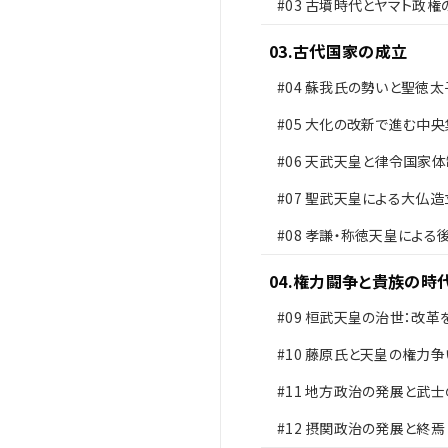
#03
古墳時代とヤマト政権
03
.
古代国家の成立
#04
蘇我氏の勢いと聖徳太
革
#05
大化の改新で進む中央
#06
天武天皇と律令国家体
備
#07
聖武天皇による大仏造
#08
孝謙・称徳天皇による
問題
04
.
権力闘争と貴族の時
#09
桓武天皇の治世：改革
した新しい政治
#10
藤原氏と天皇の権力争
#11
地方政治の発展と武士
#12
摂関政治の発展と終焉