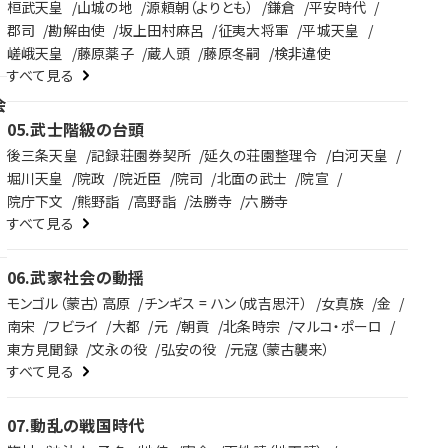
桓武天皇
山城の地
源頼朝（よりとも）
鎌倉
平安時代
郡司
勘解由使
坂上田村麻呂
征夷大将軍
平城天皇
嵯峨天皇
藤原薬子
蔵人頭
藤原冬嗣
検非違使
すべて見る
変
会
05
.
武士階級の台頭
て
後三条天皇
記録荘園券契所
延久の荘園整理令
白河天皇
堀川天皇
院政
院近臣
院司
北面の武士
院宣
院庁下文
熊野詣
高野詣
法勝寺
六勝寺
すべて見る
06
.
武家社会の動揺
モンゴル（蒙古）高原
チンギス = ハン（成吉思汗）
女真族
金
南宋
フビライ
大都
元
朝貢
北条時宗
マルコ・ポーロ
東方見聞録
文永の役
弘安の役
元寇（蒙古襲来）
すべて見る
07
.
動乱の戦国時代