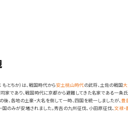
親
 もとちか）は、戦国時代から
安土桃山時代
の武将、土佐の戦国
大
国司家であり、戦国時代に京都から避難してきた名家である一条
その後、各地の土豪・大名を倒して一時、四国を統一しましたが、
豊
一国のみが安堵されました。秀吉の九州征伐、小田原征伐、
文禄・