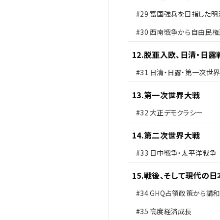
#29
富国強兵を目指した明
府
#30
西南戦争から自由民権
12
.
脱亜入欧、日清・日露
#31
日清・日露・第一次世
13
.
第一次世界大戦
#32
大正デモクラシー
14
.
第二次世界大戦
#33
日中戦争・太平洋戦争
15
.
戦後、そして現代の日
#34
GHQ占領政策から講
#35
高度経済成長