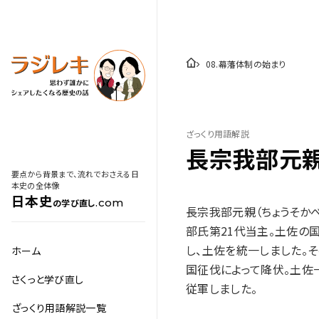
08
.
幕藩体制の始まり
ざっくり用語解説
長宗我部元
要点から背景まで、流れでおさえる日
本史の全体像
日本史
.com
の学び直し
長宗我部元親（ちょうそかべ
部氏第21代当主。土佐の
し、土佐を統一しました。
ホーム
国征伐によって降伏。土佐
さくっと学び直し
従軍しました。
ざっくり用語解説一覧