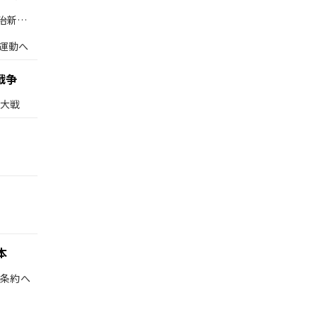
治新政
運動へ
戦争
界大戦
本
和条約へ