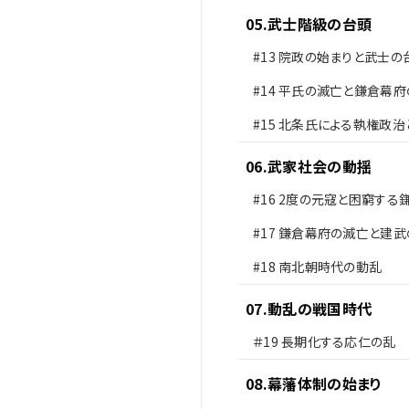
05
.
武士階級の台頭
#13
院政の始まりと武士の
#14
平氏の滅亡と鎌倉幕府
#15
北条氏による執権政治
の変
06
.
武家社会の動揺
#16
2度の元寇と困窮する
士
#17
鎌倉幕府の滅亡と建武
#18
南北朝時代の動乱
07
.
動乱の戦国時代
＃19
長期化する応仁の乱
08
.
幕藩体制の始まり