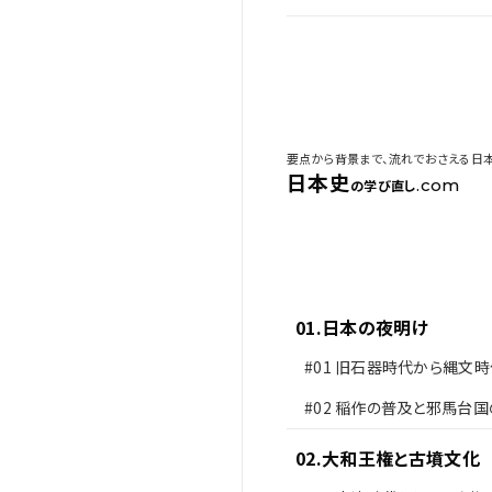
要点から背景まで、流れでおさえる日
日本史
.com
の学び直し
01
.
日本の夜明け
#01
旧石器時代から縄文時
#02
稲作の普及と邪馬台国
02
.
大和王権と古墳文化