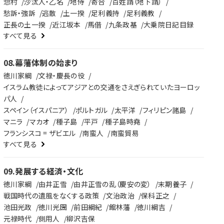
惣村
沙汰人・乙名
地侍
寄合
百姓請（地下請）
愁訴・強訴
逃散
土一揆
足利義持
足利義教
正長の土一揆
近江坂本
馬借
九条政基
大乗院日記目録
すべて見る
08
.
幕藩体制の始まり
徳川家綱
文禄・慶長の役
イスラム教徒によってアジアとの交通をさえぎられていたヨーロッ
パ人
スペイン（イスパニア）
ポルトガル
太平洋
フィリピン諸島
マニラ
マカオ
種子島
平戸
種子島時堯
フランシスコ = ザビエル
南蛮人
南蛮貿易
すべて見る
09
.
発展する経済・文化
徳川家綱
由井正雪
由井正雪の乱（慶安の変）
末期養子
戦国時代の遺風をなくする政策
文治政治
保科正之
池田光政
徳川光圀
前田綱紀
館林藩
徳川綱吉
元禄時代
側用人
柳沢吉保