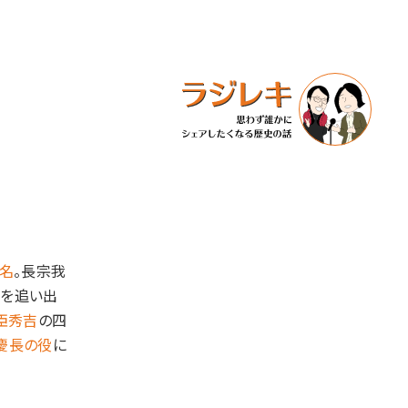
名
。長宗我
氏を追い出
臣秀吉
の四
慶長の役
に