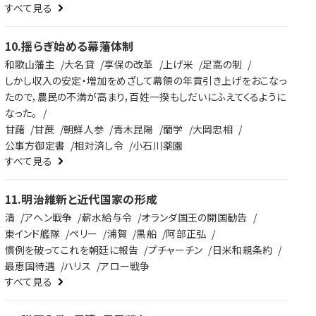
すべて見る
10
.
揺らぎ始める幕藩体制
和歌山藩主
大名貸
享保の改革
上げ米
足高の制
しかし収入の安定・増加をめざして幕領の年貢引き上げをおこなっ
たので，農民の不満が高まり，百姓一揆もしだいにふえてくるように
なった。
甘藷
甘蔗
朝鮮人参
青木昆陽
蘭学
大岡忠相
公事方御定書
相対済し令
小石川薬園
すべて見る
11
.
明治維新と近代国家の形成
清
アヘン戦争
薪水給与令
オランダ国王の開国勧告
東インド艦隊
ペリー
浦賀
黒船
阿部正弘
慣例を破ってこれを朝廷に報告
プチャーチン
日米和親条約
最恵国待遇
ハリス
アロー戦争
すべて見る