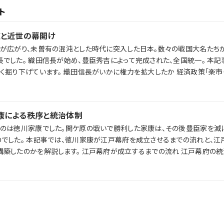
ト
道と近世の幕開け
が広がり、未曽有の混沌とした時代に突入した日本。数々の戦国大名たち
国統一。 本記事では、近世
権力を拡大したか 経済政策「楽市・楽座」とは 天
影響を、ラジレキが独自解説します。
康による秩序と統治体制
のは徳川家康でした。関ケ原の戦いで勝利した家康は、その後豊臣家を滅ぼ
の流れと、江戸幕府がいか
戸幕府が成立するまでの流れ 江戸幕府の統治体制 江戸
。