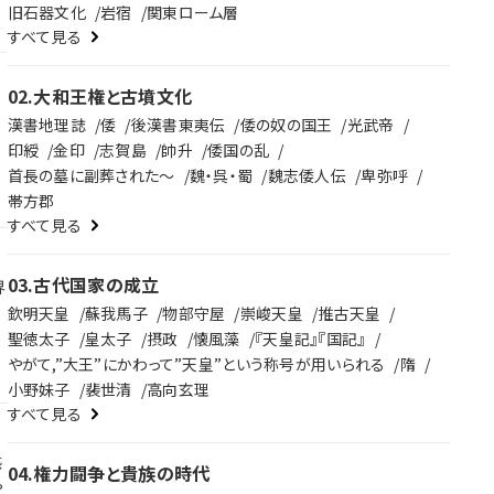
ピ
旧石器文化
岩宿
関東ローム層
すべて見る
る
02
.
大和王権と古墳文化
に
け
漢書地理誌
倭
後漢書東夷伝
倭の奴の国王
光武帝
キ
印綬
金印
志賀島
帥升
倭国の乱
首長の墓に副葬された～
魏・呉・蜀
魏志倭人伝
卑弥呼
帯方郡
すべて見る
03
.
古代国家の成立
界
欽明天皇
蘇我馬子
物部守屋
崇峻天皇
推古天皇
聖徳太子
皇太子
摂政
懐風藻
『天皇記』『国記』
やがて,”大王”にかわって”天皇”という称号が用いられる
隋
戦
小野妹子
裴世清
高向玄理
。
すべて見る
感
04
.
権力闘争と貴族の時代
。