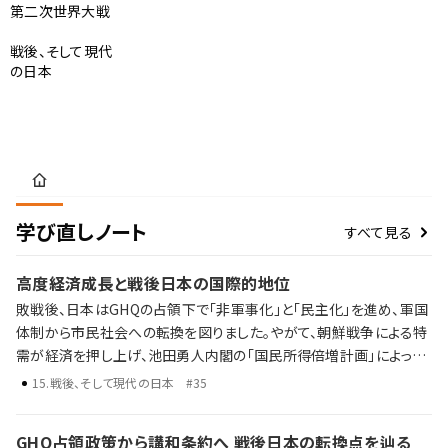
第二次世界大戦
戦後、そして現代
の日本
学び直しノート
すべて見る
高度経済成長と戦後日本の国際的地位
敗戦後、日本はGHQの占領下で「非軍事化」と「民主化」を進め、軍国
体制から市民社会への転換を図りました。やがて、朝鮮戦争による特
需が経済を押し上げ、池田勇人内閣の「国民所得倍増計画」によって
高度経済成長期が到来。東海道新幹線の開通、東京オリンピックの開
15
.
戦後、そして現代の日本
#35
催、耐久消費財の普及とともに、人々の暮らしは大きく変わっていきま
した。 高度経済成長と日本経済の歩み 日韓・日中国交正常化 オイル
GHQ占領政策から講和条約へ 戦後日本の転換点を辿る
ショックやバブル経済の崩壊 占領から高度経済成長へ。そして、成長