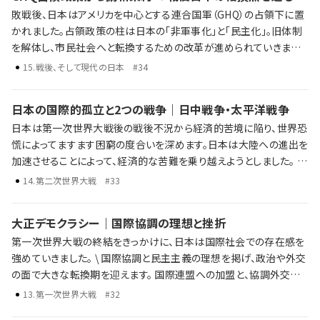
敗戦後、日本はアメリカを中心とする連合国軍（GHQ）の占領下に置
の終焉と新たな時代の入り口へ。歴史年表だけでは語り尽くせない
かれました。占領政策の柱は日本の「非軍事化」と「民主化」。旧体制
戦後日本がたどった激動の数十年を、ラジレキが独自解説します。
を解体し、市民社会へと転換するための改革が進められていきまし
た。 敗戦と日本の再出発 占領政策と「非軍事化・民主化」 冷戦下に
15
.
戦後、そして現代の日本
#34
おける国際関係の再編と日米関係の構築 歴史年表だけでは語り尽
くせない戦後日本の転換点を、ラジレキが独自解説します。
日本の国際的孤立と2つの戦争｜日中戦争・太平洋戦争
日本は第一次世界大戦後の戦後不況から経済的苦境に陥り、世界恐
慌によってますます困窮の度合いを深めます。日本は大陸への進出を
加速させることによって、経済的な苦難を乗り越えようとしました。 し
かし、大陸への進出は中国との武力衝突へと発展し、国際的な孤立
14
.
第二次世界大戦
#33
が深まっていくことになります。日中戦争から太平洋戦争へと発展し
た日本の戦争は、最終的に敗北を喫してしまいます。 日本の孤立と日
大正デモクラシー｜国際協調の理想と挫折
中戦争 第二次世界大戦と日本の対応 太平洋戦争の始まりと戦争の
第一次世界大戦の終結をきっかけに、日本は国際社会での存在感を
終結 歴史年表だけでは語り尽くせない彼らの野望、戦略、そして後の
強めていきました。 \ 国際協調と民主主義の理想を掲げ、政治や外交
時代への影響を、ラジレキが独自解説します。
の面で大きな転換期を迎えます。 国際連盟への加盟と、協調外交の
推進 政党内閣の成立と「憲政の常道」 普通選挙法の制定による選挙
13
.
第一次世界大戦
#32
権の拡大 ワシントン体制下での軍縮と平和への期待 一方で、経済の