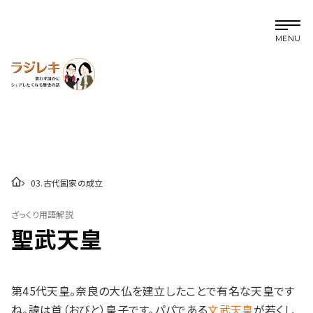
MENU
03
.
古代国家の成立
ざっくり用語解説
聖武天皇
第45代天皇。奈良の大仏を建立したことで有名な天皇です
ね。諱は首（おびと）皇子です。パパである
文武天皇
が若くし