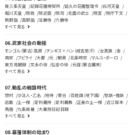
後三条天皇
記録荘園券契所
延久の荘園整理令
白河天皇
堀川天皇
院政
院近臣
院司
北面の武士
院宣
院庁下文
熊野詣
高野詣
法勝寺
六勝寺
すべて見る
06
.
武家社会の動揺
モンゴル（蒙古）高原
チンギス = ハン（成吉思汗）
女真族
金
南宋
フビライ
大都
元
朝貢
北条時宗
マルコ・ポーロ
東方見聞録
文永の役
弘安の役
元寇（蒙古襲来）
すべて見る
07
.
動乱の戦国時代
惣村
沙汰人・乙名
地侍
寄合
百姓請（地下請）
愁訴・強訴
逃散
土一揆
足利義持
足利義教
正長の土一揆
近江坂本
馬借
九条政基
大乗院日記目録
すべて見る
08
.
幕藩体制の始まり