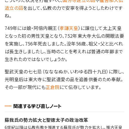
こういった状況を打破すべく、
国分寺建立の詔
や
盧舎那大仏
造立の詔
を出して、仏教の力で安寧を得ようとしたわけです
ね。
749年には娘・阿倍内親王（
孝謙天皇
）に譲位して太上天皇
となった初の男性天皇となり、752年東大寺大仏の開眼法要
を実施し、756年死去しました。没年56歳、祖父・父と比べれ
ば長生きしましたし、当時のことを考えれば普通の年齢まで
生きれたのではないでしょうか。
聖武天皇の七七忌（なななぬか、いわゆる四十九日）に際し、
光明皇后は東大寺に聖武遺愛の品を追善供養のため奉献。
その一部が現代にも
正倉院
にて伝存しています。
関連する学び直しノート
蘇我氏の勢力拡大と聖徳太子の政治改革
6世紀以降は仏教布教を推進する蘇我氏が勢力を拡大し、推古天皇