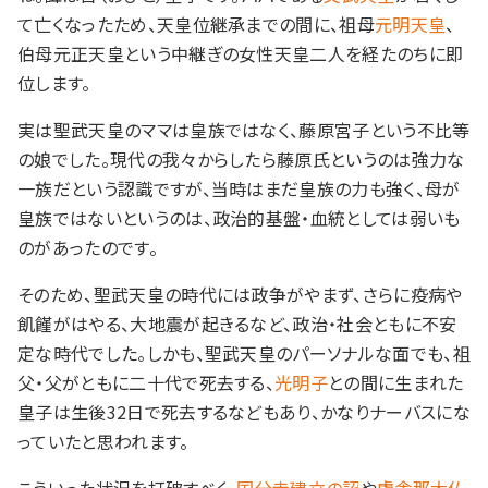
て亡くなったため、天皇位継承までの間に、祖母
元明天皇
、
伯母元正天皇という中継ぎの女性天皇二人を経たのちに即
位します。
実は聖武天皇のママは皇族ではなく、藤原宮子という不比等
の娘でした。現代の我々からしたら藤原氏というのは強力な
一族だという認識ですが、当時はまだ皇族の力も強く、母が
皇族ではないというのは、政治的基盤・血統としては弱いも
のがあったのです。
そのため、聖武天皇の時代には政争がやまず、さらに疫病や
飢饉がはやる、大地震が起きるなど、政治・社会ともに不安
定な時代でした。しかも、聖武天皇のパーソナルな面でも、祖
父・父がともに二十代で死去する、
光明子
との間に生まれた
皇子は生後32日で死去するなどもあり、かなりナーバスにな
っていたと思われます。