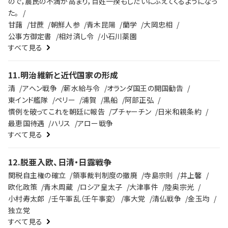
ので，農民の不満が高まり，百姓一揆もしだいにふえてくるようになっ
た。
甘藷
甘蔗
朝鮮人参
青木昆陽
蘭学
大岡忠相
公事方御定書
相対済し令
小石川薬園
すべて見る
11
.
明治維新と近代国家の形成
清
アヘン戦争
薪水給与令
オランダ国王の開国勧告
東インド艦隊
ペリー
浦賀
黒船
阿部正弘
慣例を破ってこれを朝廷に報告
プチャーチン
日米和親条約
最恵国待遇
ハリス
アロー戦争
すべて見る
12
.
脱亜入欧、日清・日露戦争
関税自主権の確立
領事裁判制度の撤廃
寺島宗則
井上馨
欧化政策
青木周蔵
ロシア皇太子
大津事件
陸奥宗光
小村寿太郎
壬午軍乱（壬午事変）
事大党
清仏戦争
金玉均
独立党
すべて見る