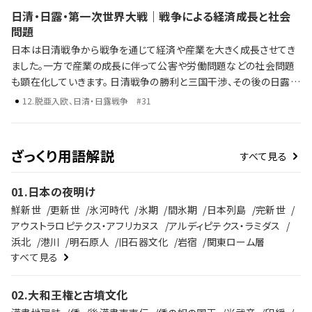
混乱や社会不安がその理想を揺さぶり、国際情勢の変化とともに協
日清・日露・第一次世界大戦｜戦争による経済成長と社会
調路線は行き詰まっていきます。 \ 激動の時代、大正デモクラシーの
問題
光と影を、ラジレキが独自解説します。
日本は日清戦争から戦争を通じて経済や産業を大きく成長させてき
ました。一方で産業の成長に伴って公害や労働問題などの社会問題
も顕在化していきます。 日清戦争の勝利と三国干渉、その後の日露戦
争 第一次世界大戦による日本の国際的影響力の高まり 戦争による
12
.
脱亜入欧、日清・日露戦争
#31
経済・産業の成長と社会問題 歴史年表だけでは語り尽くせない彼ら
の野望、戦略、そして後の時代への影響を、ラジレキが独自解説しま
す。
ざっくり用語解説
すべて見る
01
.
日本の夜明け
鮮新世
更新世
氷河時代
氷期
間氷期
日本列島
完新世
アウストラロピテクス・アフリカヌス
アルディピテクス・ラミダス
浜北
港川
明石原人
旧石器文化
岩宿
関東ローム層
すべて見る
02
.
大和王権と古墳文化