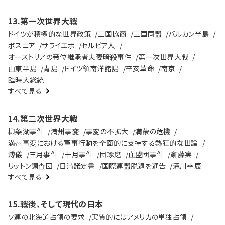
13
.
第一次世界大戦
ドイツが積極的な世界政策
三国協商
三国同盟
バルカン半島
ボスニア
サライエボ
セルビア人
オーストリアの帝位継承者夫妻暗殺事件
第一次世界大戦
山東半島
青島
ドイツ領南洋諸島
辛亥革命
南京
臨時大総統
すべて見る
14
.
第二次世界大戦
柳条湖事件
満州事変
事変の不拡大
満蒙の危機
満州事変における軍事行動を全面的に支持する熱狂的な世論
溥儀
三月事件
十月事件
団琢磨
血盟団事件
斎藤実
リットン調査団
日満議定書
国際連盟脱退を通告
滝川幸辰
すべて見る
15
.
戦後、そして現代の日本
ソ連の北海道占領の要求
実質的にはアメリカの単独占領