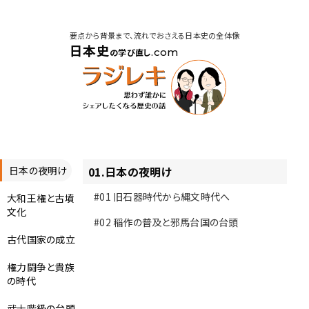
要点から背景まで、流れでおさえる日本史の全体像
日本史
.com
の学び直し
日本の夜明け
01
.
日本の夜明け
#01
旧石器時代から縄文時代へ
大和王権と古墳
文化
#02
稲作の普及と邪馬台国の台頭
古代国家の成立
権力闘争と貴族
の時代
武士階級の台頭