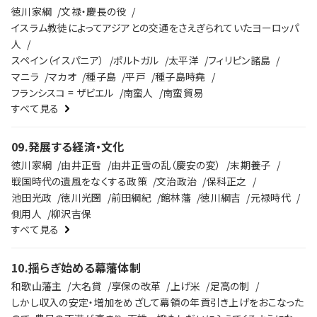
徳川家綱
文禄・慶長の役
イスラム教徒によってアジアとの交通をさえぎられていたヨーロッパ
人
スペイン（イスパニア）
ポルトガル
太平洋
フィリピン諸島
マニラ
マカオ
種子島
平戸
種子島時堯
フランシスコ = ザビエル
南蛮人
南蛮貿易
すべて見る
09
.
発展する経済・文化
徳川家綱
由井正雪
由井正雪の乱（慶安の変）
末期養子
戦国時代の遺風をなくする政策
文治政治
保科正之
池田光政
徳川光圀
前田綱紀
館林藩
徳川綱吉
元禄時代
側用人
柳沢吉保
すべて見る
10
.
揺らぎ始める幕藩体制
和歌山藩主
大名貸
享保の改革
上げ米
足高の制
しかし収入の安定・増加をめざして幕領の年貢引き上げをおこなった