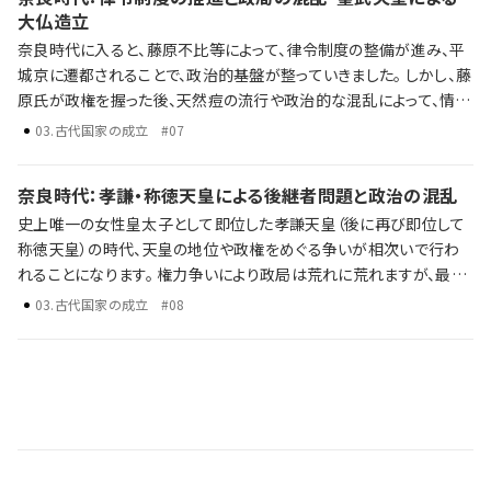
大仏造立
奈良時代に入ると、藤原不比等によって、律令制度の整備が進み、平
城京に遷都されることで、政治的基盤が整っていきました。 しかし、藤
原氏が政権を握った後、天然痘の流行や政治的な混乱によって、情勢
は乱れていきます。 平城京への遷都の律令制度の推進 政局の混乱
03
.
古代国家の成立
#07
聖武天皇の鎮護国家思想と大仏造立 歴史年表だけでは語り尽くせ
ない彼らの野望、戦略、そして後の時代への影響を、ラジレキが独自
奈良時代：孝謙・称徳天皇による後継者問題と政治の混乱
解説します。
史上唯一の女性皇太子として即位した孝謙天皇（後に再び即位して
称徳天皇）の時代、天皇の地位や政権をめぐる争いが相次いで行わ
れることになります。 権力争いにより政局は荒れに荒れますが、最終
的に天皇位は、天武天皇系ではなく天智天皇の孫である光仁天皇が
03
.
古代国家の成立
#08
即位します。 藤原仲麻呂の政治と橘奈良麻呂の乱 孝謙上皇・道鏡と
藤原仲麻呂の政権争い 光仁天皇と桓武天皇による新たな政治基盤
の確立 歴史年表だけでは語り尽くせない彼らの野望、戦略、そして後
の時代への影響を、ラジレキが独自解説します。