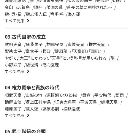
漢書地理誌
倭
後漢書東夷伝
倭の奴の国王
光武帝
印綬
金印
志賀島
帥升
倭国の乱
首長の墓に副葬された～
魏・呉・蜀
魏志倭人伝
卑弥呼
帯方郡
すべて見る
03
.
古代国家の成立
欽明天皇
蘇我馬子
物部守屋
崇峻天皇
推古天皇
聖徳太子
皇太子
摂政
懐風藻
『天皇記』『国記』
やがて,”大王”にかわって”天皇”という称号が用いられる
隋
小野妹子
裴世清
高向玄理
すべて見る
04
.
権力闘争と貴族の時代
桓武天皇
山城の地
源頼朝（よりとも）
鎌倉
平安時代
郡司
勘解由使
坂上田村麻呂
征夷大将軍
平城天皇
嵯峨天皇
藤原薬子
蔵人頭
藤原冬嗣
検非違使
すべて見る
05
.
武士階級の台頭