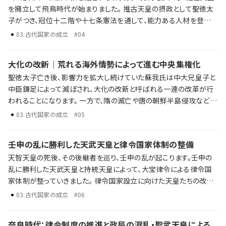
を擁立して飛鳥時代が始まりました。 推古天皇の摂政として聖徳太
子がつき、冠位十二階や十七条憲法を通して、能力ある人材を登用す
る体制を整えようとしました。 蘇我氏の勢力拡大 聖徳太子の政治改
03
.
古代国家の成立
#04
革 冠位十二階や十七条憲法の内容とその影響 歴史年表だけでは語
り尽くせない激動の時代に起きた陰謀・野望・戦略。そして後の時代
大化の改新｜荒れる海外情勢によって進む中央集権化
への影響を、ラジレキが独自解説します。
聖徳太子亡き後、影響力を拡大し続けていた蘇我氏は中大兄皇子と
中臣鎌足によって滅ぼされ、大化の改新と呼ばれる一連の改革が行
われることになります。 一方で、隋の滅亡や唐の朝鮮半島侵攻など大
陸情勢は不安定な状況が続き、百済と関係の深かった日本も巻き込
03
.
古代国家の成立
#05
まれていきました。 蘇我氏の終焉 大化の改新が目指した中央集権国
家 揺れ動く海外情勢と日本への影響 歴史年表だけでは語り尽くせ
壬申の乱に勝利した天武天皇と律令国家体制の整備
ない彼らの野望、戦略、そして後の時代への影響を、ラジレキが独自
天智天皇の死後、その後継者を巡り、壬申の乱が起こります。壬申の
解説します。
乱に勝利した天武天皇と持統天皇によって、大宝律令による律令国
家体制が整っていきました。 律令国家設立に向けた天皇たちの改革
大宝律令の制定とその統治体制 税金の仕組みと、厳しい税金に苦し
03
.
古代国家の成立
#06
む農民 歴史年表だけでは語り尽くせない彼らの野望、戦略、そして後
の時代への影響を、ラジレキが独自解説します。
奈良時代：律令制度の推進と政局の混乱・聖武天皇による