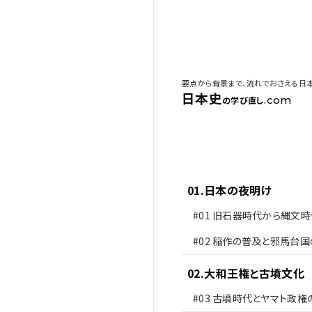
要点から背景まで、流れでおさえる日
日本史
.com
の学び直し
01
.
日本の夜明け
#01
旧石器時代から縄文時
#02
稲作の普及と邪馬台国
02
.
大和王権と古墳文化
#03
古墳時代とヤマト政権