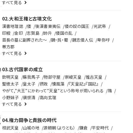
すべて見る
る
02
.
大和王権と古墳文化
に
け
漢書地理誌
倭
後漢書東夷伝
倭の奴の国王
光武帝
キ
印綬
金印
志賀島
帥升
倭国の乱
首長の墓に副葬された～
魏・呉・蜀
魏志倭人伝
卑弥呼
帯方郡
すべて見る
03
.
古代国家の成立
界
欽明天皇
蘇我馬子
物部守屋
崇峻天皇
推古天皇
聖徳太子
皇太子
摂政
懐風藻
『天皇記』『国記』
やがて,”大王”にかわって”天皇”という称号が用いられる
隋
戦
小野妹子
裴世清
高向玄理
。
すべて見る
感
04
.
権力闘争と貴族の時代
。
桓武天皇
山城の地
源頼朝（よりとも）
鎌倉
平安時代