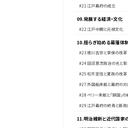
#21
江戸幕府の成立
09
.
発展する経済・文化
#22
江戸中期と元禄文化
10
.
揺らぎ始める幕藩体
#23
徳川吉宗と享保の改革
#24
田沼意次政治の光と影
#25
松平定信と寛政の改革
#27
外国船来航と幕府の対
#28
ペリー来航と「鎖国」の
#29
江戸幕府の終焉と新政
足
11
.
明治維新と近代国家