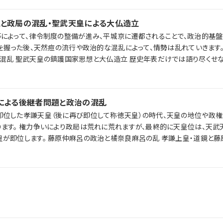
と政局の混乱・聖武天皇による大仏造立
によって、律令制度の整備が進み、平城京に遷都されることで、政治的基盤
影響を、ラジレキが独自解説します。
による後継者問題と政治の混乱
即位した孝謙天皇（後に再び即位して称徳天皇）の時代、天皇の地位や政権
は、天武天皇系ではな
呂の乱 孝謙上皇・道鏡と藤原仲麻呂の政
が独自解説します。