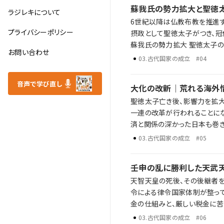
蘇我氏の勢力拡大と聖徳
ラジレキについて
6世紀以降は仏教布教を推進する
プライバシーポリシー
摂政として聖徳太子がつき、冠
蘇我氏の勢力拡大 聖徳太子の政治改革 冠位十二階や十七条憲法の内容とその影響 歴史年表だけでは語り尽くせな
お問い合わせ
い激動の時代に起きた陰謀・野
03
.
古代国家の成立
#04
音声で学び直し
大化の改新｜荒れる海外
聖徳太子亡き後、影響力を拡
一連の改革が行われることになります。 一方で、隋の滅亡や唐の朝鮮半島侵攻など大陸情勢
済と関係の深かった日本も巻き込まれていきました。 蘇我氏の終焉 
情勢と日本への影響 歴史年表だけでは語り尽くせない彼らの野望、戦略、そして後の時代への影響を、ラジレキが独自
03
.
古代国家の成立
#05
解説します。
壬申の乱に勝利した天武
天智天皇の死後、その後継者を
令による律令国家体制が整っていきました。 律令国家設立に向けた天皇たちの改革
金の仕組みと、厳しい税金に苦しむ農民 歴史年表だけでは語り尽くせない彼らの野望、戦
を、ラジレキが独自解説します
03
.
古代国家の成立
#06