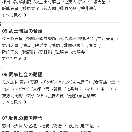
郡司
勘解由使
坂上田村麻呂
征夷大将軍
平城天皇
嵯峨天皇
藤原薬子
蔵人頭
藤原冬嗣
検非違使
すべて見る
変
会
05
.
武士階級の台頭
て
後三条天皇
記録荘園券契所
延久の荘園整理令
白河天皇
堀川天皇
院政
院近臣
院司
北面の武士
院宣
院庁下文
熊野詣
高野詣
法勝寺
六勝寺
すべて見る
06
.
武家社会の動揺
モンゴル（蒙古）高原
チンギス = ハン（成吉思汗）
女真族
金
南宋
フビライ
大都
元
朝貢
北条時宗
マルコ・ポーロ
東方見聞録
文永の役
弘安の役
元寇（蒙古襲来）
すべて見る
07
.
動乱の戦国時代
惣村
沙汰人・乙名
地侍
寄合
百姓請（地下請）