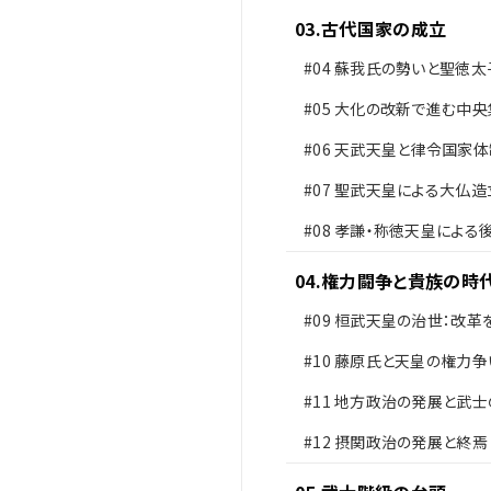
03
.
古代国家の成立
#04
蘇我氏の勢いと聖徳太
革
#05
大化の改新で進む中央
#06
天武天皇と律令国家体
備
#07
聖武天皇による大仏造
#08
孝謙・称徳天皇による
問題
04
.
権力闘争と貴族の時
#09
桓武天皇の治世：改革
した新しい政治
#10
藤原氏と天皇の権力争
#11
地方政治の発展と武士
#12
摂関政治の発展と終焉