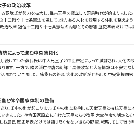
太子の政治改革
蘇我氏が勢力を拡大し、推古天皇を擁立して飛鳥時代が始まりました。 推古天皇
位十二階や十七条憲法を通して、能力ある人材を登用する体制を整えよう
望・戦略。そして後の時代への影響を、ラジレキが独自解説します。
情勢によって進む中央集権化
大し続けていた蘇我氏は中大兄皇子と中臣鎌足によって滅ぼされ、大化の
は不安定な状況が続き、百
大化の改新が目指した中央集権国家 揺れ動く海外
天皇と律令国家体制の整備
巡り、壬申の乱が起こります。壬申の乱に勝利した天武天皇と持統天皇によ
 大宝律令の制定とその統治体制 税
略、そして後の時代への影響
。