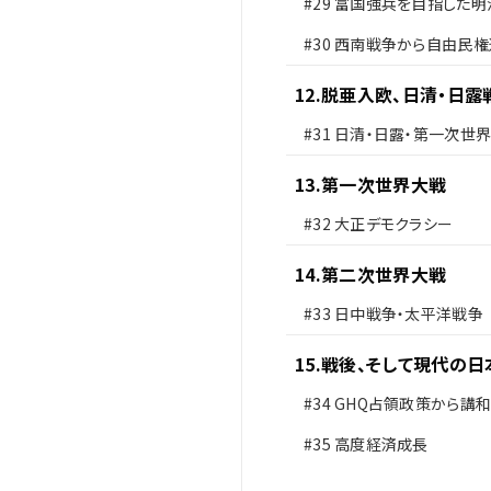
#29
富国強兵を目指した明
府
#30
西南戦争から自由民権
12
.
脱亜入欧、日清・日露
#31
日清・日露・第一次世
13
.
第一次世界大戦
#32
大正デモクラシー
14
.
第二次世界大戦
#33
日中戦争・太平洋戦争
15
.
戦後、そして現代の日
#34
GHQ占領政策から講
#35
高度経済成長