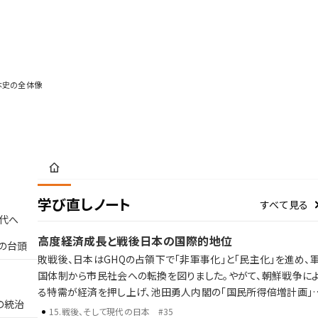
本史の全体像
学び直しノート
すべて見る
代へ
高度経済成長と戦後日本の国際的地位
の台頭
敗戦後、日本はGHQの占領下で「非軍事化」と「民主化」を進め、
国体制から市民社会への転換を図りました。やがて、朝鮮戦争に
る特需が経済を押し上げ、池田勇人内閣の「国民所得倍増計画」
の統治
よって高度経済成長期が到来。東海道新幹線の開通、東京オリン
15
.
戦後、そして現代の日本
#35