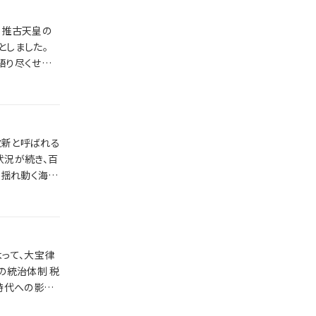
の
としました。
改新と呼ばれる
って、大宝律