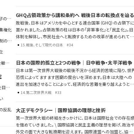
ックの開催、耐久消費財の普及とともに、人々の暮らしは大きく変
わっていきました。 高度経済成長と日本経済の歩み 日韓・日中国
GHQ占領政策から講和条約へ 戦後日本の転換点を辿
交正常化 オイルショックやバブル経済の崩壊 占領から高度経済成
子の改
敗戦後、日本はアメリカを中心とする連合国軍（GHQ）の占領下
長へ。そして、成長の終焉と新たな時代の入り口へ。歴史年表だ
集権化
置かれました。占領政策の柱は日本の「非軍事化」と「民主化」。旧
では語り尽くせない戦後日本がたどった激動の数十年を、ラジレ
体制を解体し、市民社会へと転換するための改革が進められてい
が独自解説します。
制の整
きました。 敗戦と日本の再出発 占領政策と「非軍事化・民主化」 冷
15
.
戦後、そして現代の日本
#34
戦下における国際関係の再編と日米関係の構築 歴史年表だけで
立
は語り尽くせない戦後日本の転換点を、ラジレキが独自解説しま
日本の国際的孤立と2つの戦争｜日中戦争・太平洋戦争
後継者
す。
日本は第一次世界大戦後の戦後不況から経済的苦境に陥り、世
代
恐慌によってますます困窮の度合いを深めます。日本は大陸への
進出を加速させることによって、経済的な苦難を乗り越えようとし
を目指
ました。 しかし、大陸への進出は中国との武力衝突へと発展し、国
14
.
第二次世界大戦
#33
際的な孤立が深まっていくことになります。日中戦争から太平洋
い
争へと発展した日本の戦争は、最終的に敗北を喫してしまいます
の反乱
大正デモクラシー｜国際協調の理想と挫折
日本の孤立と日中戦争 第二次世界大戦と日本の対応 太平洋戦争
第一次世界大戦の終結をきっかけに、日本は国際社会での存在
の始まりと戦争の終結 歴史年表だけでは語り尽くせない彼らの野
を強めていきました。 \ 国際協調と民主主義の理想を掲げ、政治や
望、戦略、そして後の時代への影響を、ラジレキが独自解説します
外交の面で大きな転換期を迎えます。 国際連盟への加盟と、協調