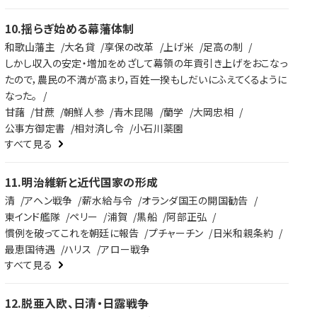
10
.
揺らぎ始める幕藩体制
和歌山藩主
大名貸
享保の改革
上げ米
足高の制
しかし収入の安定・増加をめざして幕領の年貢引き上げをおこなっ
たので，農民の不満が高まり，百姓一揆もしだいにふえてくるように
なった。
甘藷
甘蔗
朝鮮人参
青木昆陽
蘭学
大岡忠相
公事方御定書
相対済し令
小石川薬園
すべて見る
11
.
明治維新と近代国家の形成
清
アヘン戦争
薪水給与令
オランダ国王の開国勧告
東インド艦隊
ペリー
浦賀
黒船
阿部正弘
慣例を破ってこれを朝廷に報告
プチャーチン
日米和親条約
最恵国待遇
ハリス
アロー戦争
すべて見る
12
.
脱亜入欧、日清・日露戦争