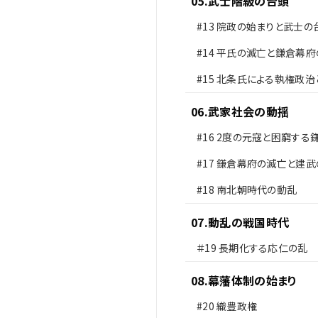
05
.
武士階級の台頭
#13
院政の始まりと武士の
#14
平氏の滅亡と鎌倉幕府
#15
北条氏による執権政治
の変
06
.
武家社会の動揺
#16
2度の元寇と困窮する
士
#17
鎌倉幕府の滅亡と建武
#18
南北朝時代の動乱
07
.
動乱の戦国時代
＃19
長期化する応仁の乱
08
.
幕藩体制の始まり
#20
織豊政権