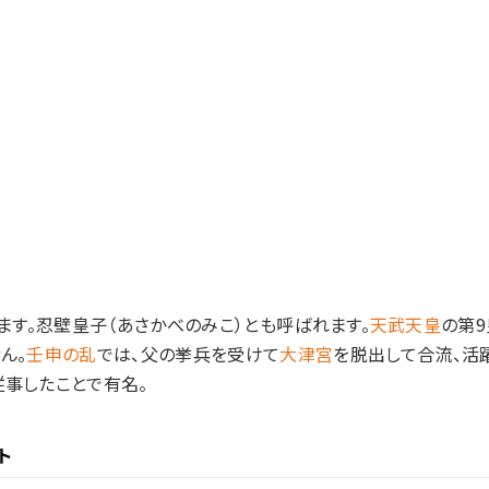
ます。忍壁皇子（あさかべのみこ）とも呼ばれます。
天武天皇
の第9
ん。
壬申の乱
では、父の挙兵を受けて
大津宮
を脱出して合流、活
事したことで有名。
ト