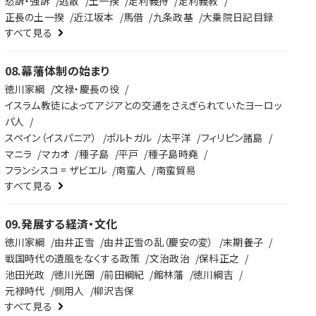
愁訴・強訴
逃散
土一揆
足利義持
足利義教
正長の土一揆
近江坂本
馬借
九条政基
大乗院日記目録
すべて見る
08
.
幕藩体制の始まり
徳川家綱
文禄・慶長の役
イスラム教徒によってアジアとの交通をさえぎられていたヨーロッ
パ人
スペイン（イスパニア）
ポルトガル
太平洋
フィリピン諸島
マニラ
マカオ
種子島
平戸
種子島時堯
フランシスコ = ザビエル
南蛮人
南蛮貿易
すべて見る
09
.
発展する経済・文化
徳川家綱
由井正雪
由井正雪の乱（慶安の変）
末期養子
戦国時代の遺風をなくする政策
文治政治
保科正之
池田光政
徳川光圀
前田綱紀
館林藩
徳川綱吉
元禄時代
側用人
柳沢吉保
すべて見る