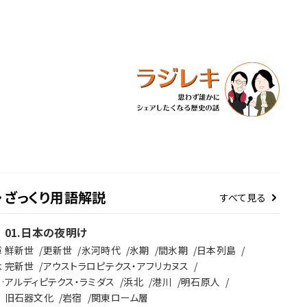
ざっくり用語解説
すべて見る
01
.
日本の夜明け
軍
鮮新世
更新世
氷河時代
氷期
間氷期
日本列島
よ
完新世
アウストラロピテクス・アフリカヌス
に
アルディピテクス・ラミダス
浜北
港川
明石原人
ピ
旧石器文化
岩宿
関東ローム層