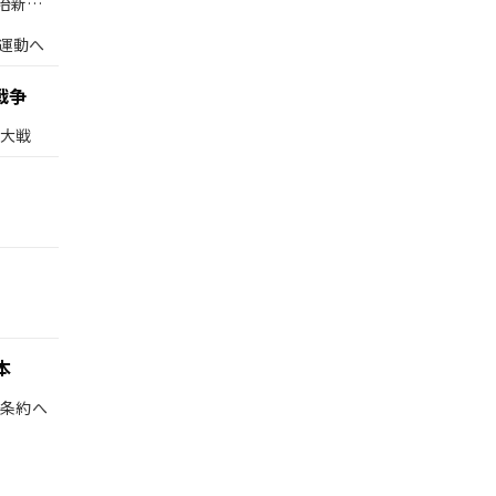
治新政
運動へ
戦争
界大戦
本
和条約へ