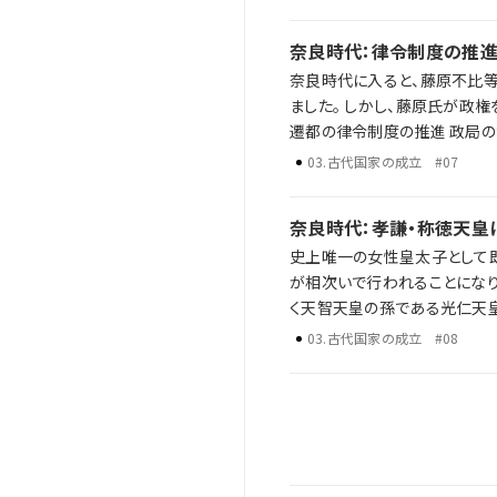
奈良時代：律令制度の推進
奈良時代に入ると、藤原不比等
ました。 しかし、藤原氏が政権を握った後、天然痘の流行や政治的な混乱によって、情勢は乱れていきます。 平城京への
遷都の律令制度の推進 政局の混乱 聖武天皇の鎮護国家思想と大仏造立 歴史年表だけでは語り尽くせない彼らの野
望、戦略、そして後の時代への
03
.
古代国家の成立
#07
奈良時代：孝謙・称徳天皇
史上唯一の女性皇太子として
が相次いで行われることになります。 権力争いにより政局は荒れに荒れますが、最終的に天皇位
く天智天皇の孫である光仁天皇が即位します。 藤原仲麻呂の政治と橘奈良麻
権争い 光仁天皇と桓武天皇による新たな政治基盤の確立 歴史年表だけでは語り尽くせない彼らの野望、戦略、そして
03
.
古代国家の成立
#08
後の時代への影響を、ラジレキ