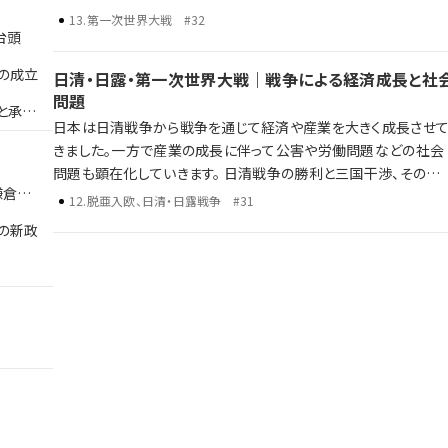
外交の推進 政党内閣の成立と「憲政の常道」 普通選挙法の制定に
13
.
第一次世界大戦
#32
台頭
よる選挙権の拡大 ワシントン体制下での軍縮と平和への期待 一
方で、経済の混乱や社会不安がその理想を揺さぶり、国際情勢の
の成立
日清・日露・第一次世界大戦｜戦争による経済成長と社
化とともに協調路線は行き詰まっていきます。 \ 激動の時代、大正
問題
デモクラシーの光と影を、ラジレキが独自解説します。
と承久
日本は日清戦争から戦争を通じて経済や産業を大きく成長させ
きました。一方で産業の成長に伴って公害や労働問題などの社会
問題も顕在化していきます。 日清戦争の勝利と三国干渉、その後の
鎌倉武
日露戦争 第一次世界大戦による日本の国際的影響力の高まり 戦
12
.
脱亜入欧、日清・日露戦争
#31
争による経済・産業の成長と社会問題 歴史年表だけでは語り尽く
の新政
せない彼らの野望、戦略、そして後の時代への影響を、ラジレキが
独自解説します。