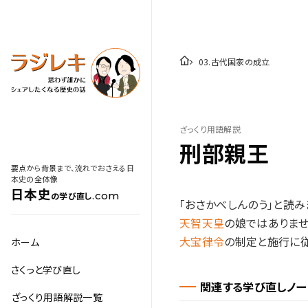
03
.
古代国家の成立
ざっくり用語解説
刑部親王
要点から背景まで、流れでおさえる日
本史の全体像
日本史
.com
の学び直し
「おさかべしんのう」と読み
天智天皇
の娘ではありませ
大宝
律
令
の制定と施行に従
ホーム
さくっと学び直し
関連する学び直しノー
ざっくり用語解説一覧