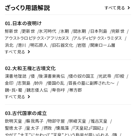
す。
ざっくり用語解説
すべて見る
01
.
日本の夜明け
鮮新世
更新世
氷河時代
氷期
間氷期
日本列島
完新世
アウストラロピテクス・アフリカヌス
アルディピテクス・ラミダス
浜北
港川
明石原人
旧石器文化
岩宿
関東ローム層
すべて見る
02
.
大和王権と古墳文化
漢書地理誌
倭
後漢書東夷伝
倭の奴の国王
光武帝
印綬
金印
志賀島
帥升
倭国の乱
首長の墓に副葬された～
魏・呉・蜀
魏志倭人伝
卑弥呼
帯方郡
すべて見る
03
.
古代国家の成立
欽明天皇
蘇我馬子
物部守屋
崇峻天皇
推古天皇
聖徳太子
皇太子
摂政
懐風藻
『天皇記』『国記』
やがて,”大王”にかわって”天皇”という称号が用いられる
隋