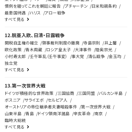
慣例を破ってこれを朝廷に報告
プチャーチン
日米和親条約
最恵国待遇
ハリス
アロー戦争
すべて見る
12
.
脱亜入欧、日清・日露戦争
関税自主権の確立
領事裁判制度の撤廃
寺島宗則
井上馨
欧化政策
青木周蔵
ロシア皇太子
大津事件
陸奥宗光
小村寿太郎
壬午軍乱（壬午事変）
事大党
清仏戦争
金玉均
独立党
すべて見る
13
.
第一次世界大戦
ドイツが積極的な世界政策
三国協商
三国同盟
バルカン半島
ボスニア
サライエボ
セルビア人
オーストリアの帝位継承者夫妻暗殺事件
第一次世界大戦
山東半島
青島
ドイツ領南洋諸島
辛亥革命
南京
臨時大総統
すべて見る