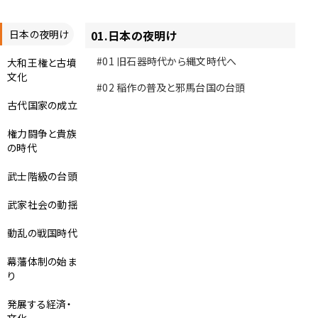
日本の夜明け
01
.
日本の夜明け
#01
旧石器時代から縄文時代へ
大和王権と古墳
文化
#02
稲作の普及と邪馬台国の台頭
古代国家の成立
権力闘争と貴族
の時代
武士階級の台頭
武家社会の動揺
動乱の戦国時代
幕藩体制の始ま
り
発展する経済・