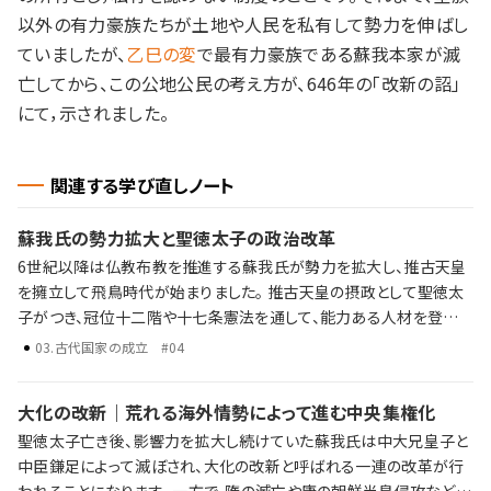
以外の有力豪族たちが土地や人民を私有して勢力を伸ばし
ていましたが、
乙巳の変
で最有力豪族である蘇我本家が滅
亡してから、この公地公民の考え方が、646年の「改新の詔」
にて，示されました。
関連する学び直しノート
蘇我氏の勢力拡大と聖徳太子の政治改革
6世紀以降は仏教布教を推進する蘇我氏が勢力を拡大し、推古天皇
を擁立して飛鳥時代が始まりました。 推古天皇の摂政として聖徳太
子がつき、冠位十二階や十七条憲法を通して、能力ある人材を登用す
る体制を整えようとしました。 蘇我氏の勢力拡大 聖徳太子の政治改
03
.
古代国家の成立
#04
革 冠位十二階や十七条憲法の内容とその影響 歴史年表だけでは語
り尽くせない激動の時代に起きた陰謀・野望・戦略。そして後の時代
大化の改新｜荒れる海外情勢によって進む中央集権化
への影響を、ラジレキが独自解説します。
聖徳太子亡き後、影響力を拡大し続けていた蘇我氏は中大兄皇子と
中臣鎌足によって滅ぼされ、大化の改新と呼ばれる一連の改革が行