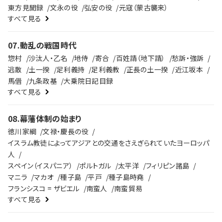
東方見聞録
文永の役
弘安の役
元寇（蒙古襲来）
すべて見る
07
.
動乱の戦国時代
惣村
沙汰人・乙名
地侍
寄合
百姓請（地下請）
愁訴・強訴
逃散
土一揆
足利義持
足利義教
正長の土一揆
近江坂本
馬借
九条政基
大乗院日記目録
すべて見る
08
.
幕藩体制の始まり
徳川家綱
文禄・慶長の役
イスラム教徒によってアジアとの交通をさえぎられていたヨーロッパ
人
スペイン（イスパニア）
ポルトガル
太平洋
フィリピン諸島
マニラ
マカオ
種子島
平戸
種子島時堯
フランシスコ = ザビエル
南蛮人
南蛮貿易
すべて見る