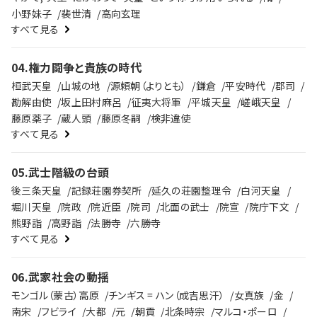
小野妹子
裴世清
高向玄理
すべて見る
04
.
権力闘争と貴族の時代
桓武天皇
山城の地
源頼朝（よりとも）
鎌倉
平安時代
郡司
勘解由使
坂上田村麻呂
征夷大将軍
平城天皇
嵯峨天皇
藤原薬子
蔵人頭
藤原冬嗣
検非違使
すべて見る
05
.
武士階級の台頭
後三条天皇
記録荘園券契所
延久の荘園整理令
白河天皇
堀川天皇
院政
院近臣
院司
北面の武士
院宣
院庁下文
熊野詣
高野詣
法勝寺
六勝寺
すべて見る
06
.
武家社会の動揺
モンゴル（蒙古）高原
チンギス = ハン（成吉思汗）
女真族
金
南宋
フビライ
大都
元
朝貢
北条時宗
マルコ・ポーロ