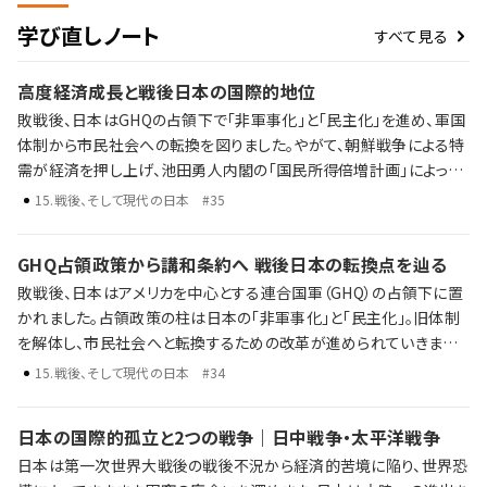
学び直しノート
すべて見る
高度経済成長と戦後日本の国際的地位
敗戦後、日本はGHQの占領下で「非軍事化」と「民主化」を進め、軍国
体制から市民社会への転換を図りました。やがて、朝鮮戦争による特
需が経済を押し上げ、池田勇人内閣の「国民所得倍増計画」によって
高度経済成長期が到来。東海道新幹線の開通、東京オリンピックの開
15
.
戦後、そして現代の日本
#35
催、耐久消費財の普及とともに、人々の暮らしは大きく変わっていきま
した。 高度経済成長と日本経済の歩み 日韓・日中国交正常化 オイル
GHQ占領政策から講和条約へ 戦後日本の転換点を辿る
ショックやバブル経済の崩壊 占領から高度経済成長へ。そして、成長
敗戦後、日本はアメリカを中心とする連合国軍（GHQ）の占領下に置
の終焉と新たな時代の入り口へ。歴史年表だけでは語り尽くせない
かれました。占領政策の柱は日本の「非軍事化」と「民主化」。旧体制
戦後日本がたどった激動の数十年を、ラジレキが独自解説します。
を解体し、市民社会へと転換するための改革が進められていきまし
た。 敗戦と日本の再出発 占領政策と「非軍事化・民主化」 冷戦下に
15
.
戦後、そして現代の日本
#34
おける国際関係の再編と日米関係の構築 歴史年表だけでは語り尽
くせない戦後日本の転換点を、ラジレキが独自解説します。
日本の国際的孤立と2つの戦争｜日中戦争・太平洋戦争
日本は第一次世界大戦後の戦後不況から経済的苦境に陥り、世界恐