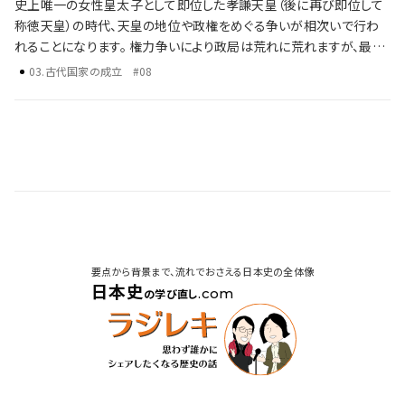
史上唯一の女性皇太子として即位した孝謙天皇（後に再び即位して
称徳天皇）の時代、天皇の地位や政権をめぐる争いが相次いで行わ
れることになります。 権力争いにより政局は荒れに荒れますが、最終
的に天皇位は、天武天皇系ではなく天智天皇の孫である光仁天皇が
03
.
古代国家の成立
#08
即位します。 藤原仲麻呂の政治と橘奈良麻呂の乱 孝謙上皇・道鏡と
藤原仲麻呂の政権争い 光仁天皇と桓武天皇による新たな政治基盤
の確立 歴史年表だけでは語り尽くせない彼らの野望、戦略、そして後
の時代への影響を、ラジレキが独自解説します。
要点から背景まで、流れでおさえる日本史の全体像
日本史
.com
の学び直し