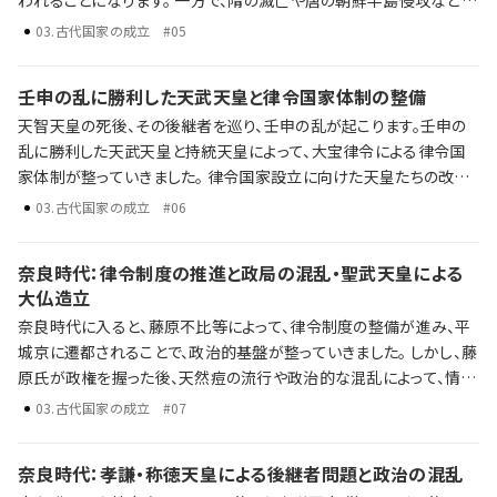
われることになります。 一方で、隋の滅亡や唐の朝鮮半島侵攻など大
陸情勢は不安定な状況が続き、百済と関係の深かった日本も巻き込
03
.
古代国家の成立
#05
まれていきました。 蘇我氏の終焉 大化の改新が目指した中央集権国
家 揺れ動く海外情勢と日本への影響 歴史年表だけでは語り尽くせ
壬申の乱に勝利した天武天皇と律令国家体制の整備
ない彼らの野望、戦略、そして後の時代への影響を、ラジレキが独自
天智天皇の死後、その後継者を巡り、壬申の乱が起こります。壬申の
解説します。
乱に勝利した天武天皇と持統天皇によって、大宝律令による律令国
家体制が整っていきました。 律令国家設立に向けた天皇たちの改革
大宝律令の制定とその統治体制 税金の仕組みと、厳しい税金に苦し
03
.
古代国家の成立
#06
む農民 歴史年表だけでは語り尽くせない彼らの野望、戦略、そして後
の時代への影響を、ラジレキが独自解説します。
奈良時代：律令制度の推進と政局の混乱・聖武天皇による
大仏造立
奈良時代に入ると、藤原不比等によって、律令制度の整備が進み、平
城京に遷都されることで、政治的基盤が整っていきました。 しかし、藤
原氏が政権を握った後、天然痘の流行や政治的な混乱によって、情勢
は乱れていきます。 平城京への遷都の律令制度の推進 政局の混乱
03
.
古代国家の成立
#07
聖武天皇の鎮護国家思想と大仏造立 歴史年表だけでは語り尽くせ
ない彼らの野望、戦略、そして後の時代への影響を、ラジレキが独自
奈良時代：孝謙・称徳天皇による後継者問題と政治の混乱
解説します。