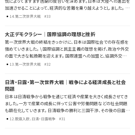
慌によってますます困窮の度合いを深めます。日本は大陸への進出を
加速させることによって、経済的な苦難を乗り越えようとしました。 し
かし、大陸への進出は中国との武力衝突へと発展し、国際的な孤立
14
.
第二次世界大戦
#33
が深まっていくことになります。日中戦争から太平洋戦争へと発展し
た日本の戦争は、最終的に敗北を喫してしまいます。 日本の孤立と日
大正デモクラシー｜国際協調の理想と挫折
中戦争 第二次世界大戦と日本の対応 太平洋戦争の始まりと戦争の
第一次世界大戦の終結をきっかけに、日本は国際社会での存在感を
終結 歴史年表だけでは語り尽くせない彼らの野望、戦略、そして後の
強めていきました。 \ 国際協調と民主主義の理想を掲げ、政治や外交
時代への影響を、ラジレキが独自解説します。
の面で大きな転換期を迎えます。 国際連盟への加盟と、協調外交の
推進 政党内閣の成立と「憲政の常道」 普通選挙法の制定による選挙
13
.
第一次世界大戦
#32
権の拡大 ワシントン体制下での軍縮と平和への期待 一方で、経済の
混乱や社会不安がその理想を揺さぶり、国際情勢の変化とともに協
日清・日露・第一次世界大戦｜戦争による経済成長と社会
調路線は行き詰まっていきます。 \ 激動の時代、大正デモクラシーの
問題
光と影を、ラジレキが独自解説します。
日本は日清戦争から戦争を通じて経済や産業を大きく成長させてき
ました。一方で産業の成長に伴って公害や労働問題などの社会問題
も顕在化していきます。 日清戦争の勝利と三国干渉、その後の日露戦
争 第一次世界大戦による日本の国際的影響力の高まり 戦争による
12
.
脱亜入欧、日清・日露戦争
#31
経済・産業の成長と社会問題 歴史年表だけでは語り尽くせない彼ら
の野望、戦略、そして後の時代への影響を、ラジレキが独自解説しま