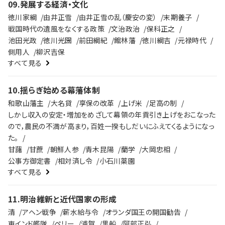
09
.
発展する経済・文化
徳川家綱
由井正雪
由井正雪の乱（慶安の変）
末期養子
戦国時代の遺風をなくする政策
文治政治
保科正之
池田光政
徳川光圀
前田綱紀
館林藩
徳川綱吉
元禄時代
側用人
柳沢吉保
すべて見る
10
.
揺らぎ始める幕藩体制
和歌山藩主
大名貸
享保の改革
上げ米
足高の制
しかし収入の安定・増加をめざして幕領の年貢引き上げをおこなった
ので，農民の不満が高まり，百姓一揆もしだいにふえてくるようになっ
た。
甘藷
甘蔗
朝鮮人参
青木昆陽
蘭学
大岡忠相
公事方御定書
相対済し令
小石川薬園
すべて見る
11
.
明治維新と近代国家の形成
清
アヘン戦争
薪水給与令
オランダ国王の開国勧告
東インド艦隊
ペリー
浦賀
黒船
阿部正弘