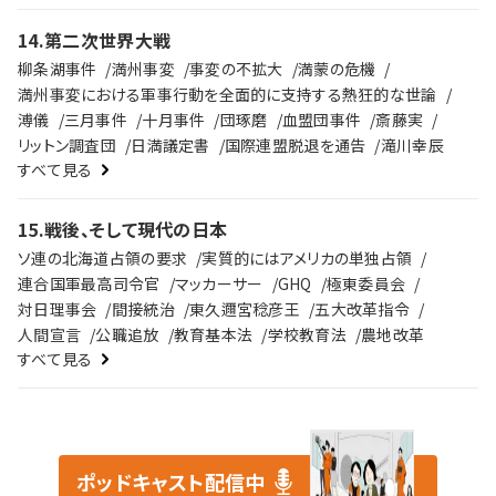
14
.
第二次世界大戦
柳条湖事件
満州事変
事変の不拡大
満蒙の危機
満州事変における軍事行動を全面的に支持する熱狂的な世論
溥儀
三月事件
十月事件
団琢磨
血盟団事件
斎藤実
リットン調査団
日満議定書
国際連盟脱退を通告
滝川幸辰
すべて見る
15
.
戦後、そして現代の日本
ソ連の北海道占領の要求
実質的にはアメリカの単独占領
連合国軍最高司令官
マッカーサー
GHQ
極東委員会
対日理事会
間接統治
東久邇宮稔彦王
五大改革指令
人間宣言
公職追放
教育基本法
学校教育法
農地改革
すべて見る
ポッドキャスト配信中