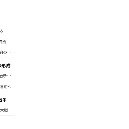
応
終焉
府の発
の形成
治新政
運動へ
戦争
界大戦