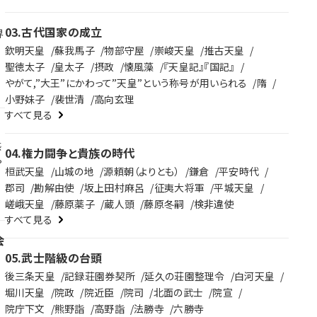
03
.
古代国家の成立
界
欽明天皇
蘇我馬子
物部守屋
崇峻天皇
推古天皇
聖徳太子
皇太子
摂政
懐風藻
『天皇記』『国記』
やがて,”大王”にかわって”天皇”という称号が用いられる
隋
戦
小野妹子
裴世清
高向玄理
。
すべて見る
感
04
.
権力闘争と貴族の時代
。
桓武天皇
山城の地
源頼朝（よりとも）
鎌倉
平安時代
郡司
勘解由使
坂上田村麻呂
征夷大将軍
平城天皇
嵯峨天皇
藤原薬子
蔵人頭
藤原冬嗣
検非違使
すべて見る
変
会
05
.
武士階級の台頭
て
後三条天皇
記録荘園券契所
延久の荘園整理令
白河天皇
堀川天皇
院政
院近臣
院司
北面の武士
院宣
院庁下文
熊野詣
高野詣
法勝寺
六勝寺