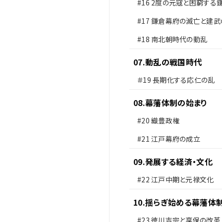
#16
2度の元寇と困窮する
士
#17
鎌倉幕府の滅亡と建武
#18
南北朝時代の動乱
07
.
動乱の戦国時代
＃19
長期化する応仁の乱
08
.
幕藩体制の始まり
#20
織豊政権
#21
江戸幕府の成立
09
.
発展する経済・文化
#22
江戸中期と元禄文化
10
.
揺らぎ始める幕藩体
#23
徳川吉宗と享保の改革