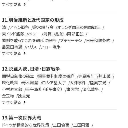
すべて見る
11
.
明治維新と近代国家の形成
清
アヘン戦争
薪水給与令
オランダ国王の開国勧告
東インド艦隊
ペリー
浦賀
黒船
阿部正弘
慣例を破ってこれを朝廷に報告
プチャーチン
日米和親条約
最恵国待遇
ハリス
アロー戦争
すべて見る
12
.
脱亜入欧、日清・日露戦争
関税自主権の確立
領事裁判制度の撤廃
寺島宗則
井上馨
欧化政策
青木周蔵
ロシア皇太子
大津事件
陸奥宗光
小村寿太郎
壬午軍乱（壬午事変）
事大党
清仏戦争
金玉均
独立党
すべて見る
13
.
第一次世界大戦
ドイツが積極的な世界政策
三国協商
三国同盟