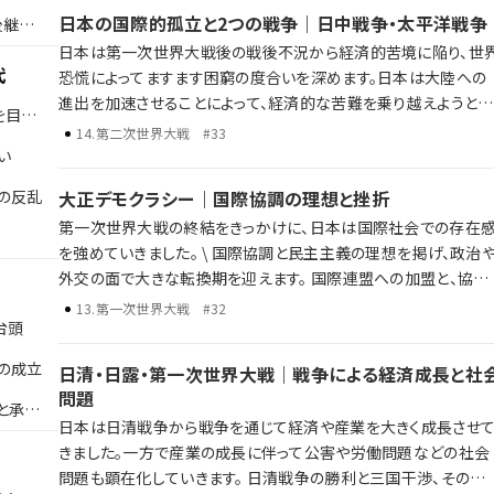
は語り尽くせない戦後日本の転換点を、ラジレキが独自解説しま
日本の国際的孤立と2つの戦争｜日中戦争・太平洋戦争
後継者
す。
日本は第一次世界大戦後の戦後不況から経済的苦境に陥り、世
代
恐慌によってますます困窮の度合いを深めます。日本は大陸への
進出を加速させることによって、経済的な苦難を乗り越えようとし
を目指
ました。 しかし、大陸への進出は中国との武力衝突へと発展し、国
14
.
第二次世界大戦
#33
際的な孤立が深まっていくことになります。日中戦争から太平洋
い
争へと発展した日本の戦争は、最終的に敗北を喫してしまいます
の反乱
大正デモクラシー｜国際協調の理想と挫折
日本の孤立と日中戦争 第二次世界大戦と日本の対応 太平洋戦争
第一次世界大戦の終結をきっかけに、日本は国際社会での存在
の始まりと戦争の終結 歴史年表だけでは語り尽くせない彼らの野
を強めていきました。 \ 国際協調と民主主義の理想を掲げ、政治や
望、戦略、そして後の時代への影響を、ラジレキが独自解説します
外交の面で大きな転換期を迎えます。 国際連盟への加盟と、協調
外交の推進 政党内閣の成立と「憲政の常道」 普通選挙法の制定に
13
.
第一次世界大戦
#32
台頭
よる選挙権の拡大 ワシントン体制下での軍縮と平和への期待 一
方で、経済の混乱や社会不安がその理想を揺さぶり、国際情勢の
の成立
日清・日露・第一次世界大戦｜戦争による経済成長と社
化とともに協調路線は行き詰まっていきます。 \ 激動の時代、大正
問題
デモクラシーの光と影を、ラジレキが独自解説します。
と承久
日本は日清戦争から戦争を通じて経済や産業を大きく成長させ
きました。一方で産業の成長に伴って公害や労働問題などの社会
問題も顕在化していきます。 日清戦争の勝利と三国干渉、その後の