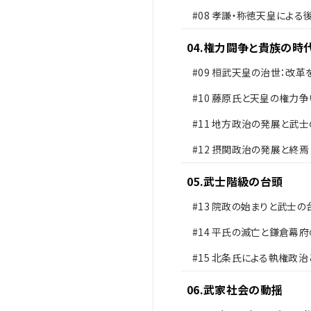
#08
孝謙・称徳天皇による
問題
04
.
権力闘争と貴族の時
#09
桓武天皇の治世：改革
した新しい政治
#10
藤原氏と天皇の権力争
#11
地方政治の発展と武士
#12
摂関政治の発展と終焉
05
.
武士階級の台頭
#13
院政の始まりと武士の
#14
平氏の滅亡と鎌倉幕府
#15
北条氏による執権政治
の変
06
.
武家社会の動揺