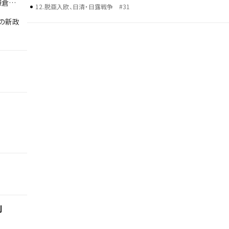
鎌倉武
日露戦争 第一次世界大戦による日本の国際的影響力の高まり 戦
12
.
脱亜入欧、日清・日露戦争
#31
争による経済・産業の成長と社会問題 歴史年表だけでは語り尽く
の新政
せない彼らの野望、戦略、そして後の時代への影響を、ラジレキが
独自解説します。
制