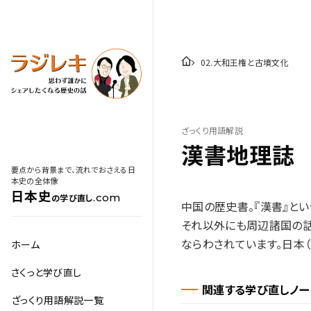
02
.
大和王権と古墳文化
ざっくり用語解説
漢書地理誌
要点から背景まで、流れでおさえる日
本史の全体像
日本史
.com
の学び直し
中国の歴史書。『漢書』と
それ以外にも周辺諸国の話
ならわされています。日本
ホーム
さくっと学び直し
関連する学び直しノー
ざっくり用語解説一覧