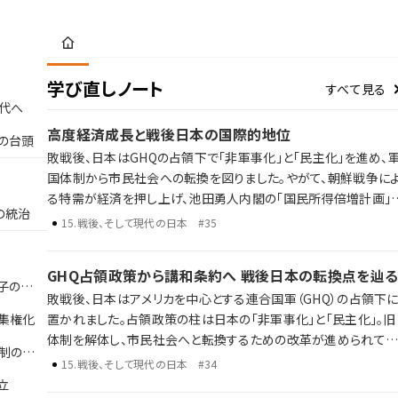
学び直しノート
すべて見る
代へ
高度経済成長と戦後日本の国際的地位
の台頭
敗戦後、日本はGHQの占領下で「非軍事化」と「民主化」を進め、
国体制から市民社会への転換を図りました。やがて、朝鮮戦争に
る特需が経済を押し上げ、池田勇人内閣の「国民所得倍増計画」
の統治
よって高度経済成長期が到来。東海道新幹線の開通、東京オリン
15
.
戦後、そして現代の日本
#35
ックの開催、耐久消費財の普及とともに、人々の暮らしは大きく変
わっていきました。 高度経済成長と日本経済の歩み 日韓・日中国
GHQ占領政策から講和条約へ 戦後日本の転換点を辿
交正常化 オイルショックやバブル経済の崩壊 占領から高度経済成
子の改
敗戦後、日本はアメリカを中心とする連合国軍（GHQ）の占領下
長へ。そして、成長の終焉と新たな時代の入り口へ。歴史年表だ
集権化
置かれました。占領政策の柱は日本の「非軍事化」と「民主化」。旧
では語り尽くせない戦後日本がたどった激動の数十年を、ラジレ
体制を解体し、市民社会へと転換するための改革が進められてい
が独自解説します。
制の整
きました。 敗戦と日本の再出発 占領政策と「非軍事化・民主化」 冷
15
.
戦後、そして現代の日本
#34
戦下における国際関係の再編と日米関係の構築 歴史年表だけで
立