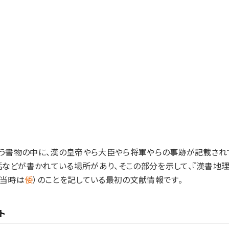
いう書物の中に、漢の皇帝やら大臣やら将軍やらの事跡が記載され
などが書かれている場所があり、そこの部分を示して、『漢書地理
（当時は
倭
）のことを記している最初の文献情報です。
ト