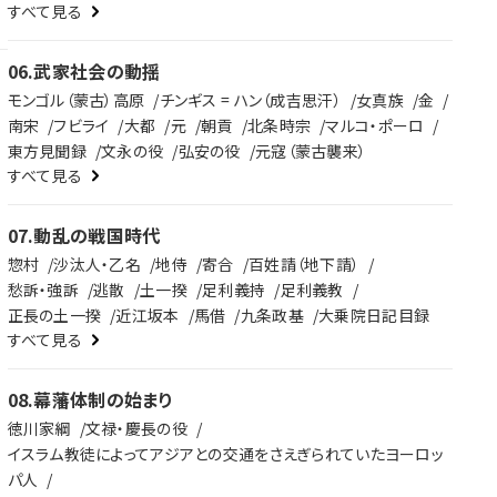
すべて見る
06
.
武家社会の動揺
モンゴル（蒙古）高原
チンギス = ハン（成吉思汗）
女真族
金
南宋
フビライ
大都
元
朝貢
北条時宗
マルコ・ポーロ
東方見聞録
文永の役
弘安の役
元寇（蒙古襲来）
すべて見る
07
.
動乱の戦国時代
惣村
沙汰人・乙名
地侍
寄合
百姓請（地下請）
愁訴・強訴
逃散
土一揆
足利義持
足利義教
正長の土一揆
近江坂本
馬借
九条政基
大乗院日記目録
すべて見る
08
.
幕藩体制の始まり
徳川家綱
文禄・慶長の役
イスラム教徒によってアジアとの交通をさえぎられていたヨーロッ
パ人