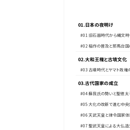
01
.
日本の夜明け
#01
旧石器時代から縄文時
#02
稲作の普及と邪馬台国
02
.
大和王権と古墳文化
#03
古墳時代とヤマト政権
03
.
古代国家の成立
#04
蘇我氏の勢いと聖徳太
革
#05
大化の改新で進む中央
#06
天武天皇と律令国家体
備
#07
聖武天皇による大仏造