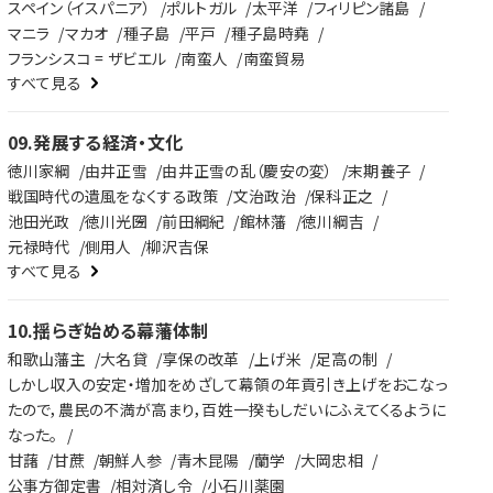
スペイン（イスパニア）
ポルトガル
太平洋
フィリピン諸島
マニラ
マカオ
種子島
平戸
種子島時堯
フランシスコ = ザビエル
南蛮人
南蛮貿易
すべて見る
09
.
発展する経済・文化
徳川家綱
由井正雪
由井正雪の乱（慶安の変）
末期養子
戦国時代の遺風をなくする政策
文治政治
保科正之
池田光政
徳川光圀
前田綱紀
館林藩
徳川綱吉
元禄時代
側用人
柳沢吉保
すべて見る
10
.
揺らぎ始める幕藩体制
和歌山藩主
大名貸
享保の改革
上げ米
足高の制
しかし収入の安定・増加をめざして幕領の年貢引き上げをおこなっ
たので，農民の不満が高まり，百姓一揆もしだいにふえてくるように
なった。
甘藷
甘蔗
朝鮮人参
青木昆陽
蘭学
大岡忠相
公事方御定書
相対済し令
小石川薬園