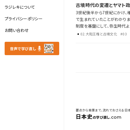
古墳時代の変遷とヤマト
ラジレキについて
3世紀後半から7世紀にかけ、
プライバシーポリシー
で生まれていたことがわかります。 それらの小国を統一したのがヤマト政権です。ヤマト政権は氏姓制度と
制度を基盤にして、弥生時代よりも強固な国家体制を
お問い合わせ
墳時代の文化 歴史年表だけでは語り尽くせない古墳時代の特徴や時代背景、そして後の時代への影響を、ラジレキが
02
.
大和王権と古墳文化
#03
独自解説します。
音声で学び直し
要点から背景まで、流れでおさえる日
日本史
.com
の学び直し