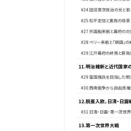
#24
田沼意次政治の光と影
#25
松平定信と寛政の改革
#27
外国船来航と幕府の対
#28
ペリー来航と「鎖国」の
#29
江戸幕府の終焉と新政
足
11
.
明治維新と近代国家
#29
富国強兵を目指した明
府
#30
西南戦争から自由民権
12
.
脱亜入欧、日清・日露
#31
日清・日露・第一次世
13
.
第一次世界大戦