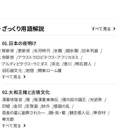
ざっくり用語解説
すべて見る
01
.
日本の夜明け
軍
鮮新世
更新世
氷河時代
氷期
間氷期
日本列島
よ
完新世
アウストラロピテクス・アフリカヌス
に
アルディピテクス・ラミダス
浜北
港川
明石原人
ピ
旧石器文化
岩宿
関東ローム層
すべて見る
る
02
.
大和王権と古墳文化
に
け
漢書地理誌
倭
後漢書東夷伝
倭の奴の国王
光武帝
キ
印綬
金印
志賀島
帥升
倭国の乱
首長の墓に副葬された～
魏・呉・蜀
魏志倭人伝
卑弥呼
帯方郡
すべて見る