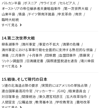
バルカン半島
ボスニア
サライエボ
セルビア人
オーストリアの帝位継承者夫妻暗殺事件
第一次世界大戦
山東半島
青島
ドイツ領南洋諸島
辛亥革命
南京
臨時大総統
すべて見る
14
.
第二次世界大戦
柳条湖事件
満州事変
事変の不拡大
満蒙の危機
満州事変における軍事行動を全面的に支持する熱狂的な世論
溥儀
三月事件
十月事件
団琢磨
血盟団事件
斎藤実
リットン調査団
日満議定書
国際連盟脱退を通告
滝川幸辰
すべて見る
15
.
戦後、そして現代の日本
ソ連の北海道占領の要求
実質的にはアメリカの単独占領
連合国軍最高司令官
マッカーサー
GHQ
極東委員会
対日理事会
間接統治
東久邇宮稔彦王
五大改革指令
人間宣言
公職追放
教育基本法
学校教育法
農地改革
すべて見る