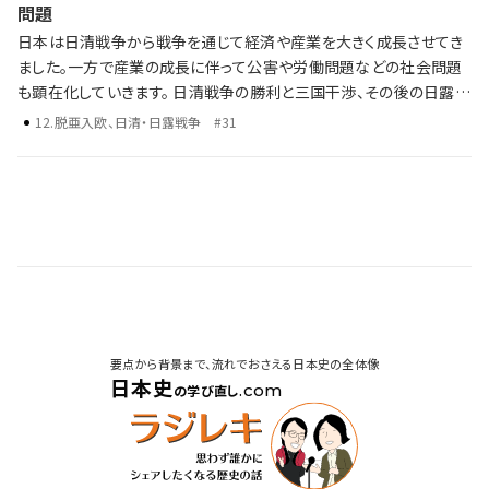
問題
日本は日清戦争から戦争を通じて経済や産業を大きく成長させてき
ました。一方で産業の成長に伴って公害や労働問題などの社会問題
も顕在化していきます。 日清戦争の勝利と三国干渉、その後の日露戦
争 第一次世界大戦による日本の国際的影響力の高まり 戦争による
12
.
脱亜入欧、日清・日露戦争
#31
経済・産業の成長と社会問題 歴史年表だけでは語り尽くせない彼ら
の野望、戦略、そして後の時代への影響を、ラジレキが独自解説しま
す。
要点から背景まで、流れでおさえる日本史の全体像
日本史
.com
の学び直し