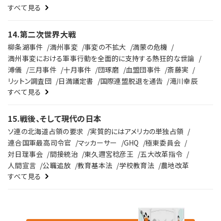
すべて見る
14
.
第二次世界大戦
柳条湖事件
満州事変
事変の不拡大
満蒙の危機
満州事変における軍事行動を全面的に支持する熱狂的な世論
溥儀
三月事件
十月事件
団琢磨
血盟団事件
斎藤実
リットン調査団
日満議定書
国際連盟脱退を通告
滝川幸辰
すべて見る
15
.
戦後、そして現代の日本
ソ連の北海道占領の要求
実質的にはアメリカの単独占領
連合国軍最高司令官
マッカーサー
GHQ
極東委員会
対日理事会
間接統治
東久邇宮稔彦王
五大改革指令
人間宣言
公職追放
教育基本法
学校教育法
農地改革
すべて見る