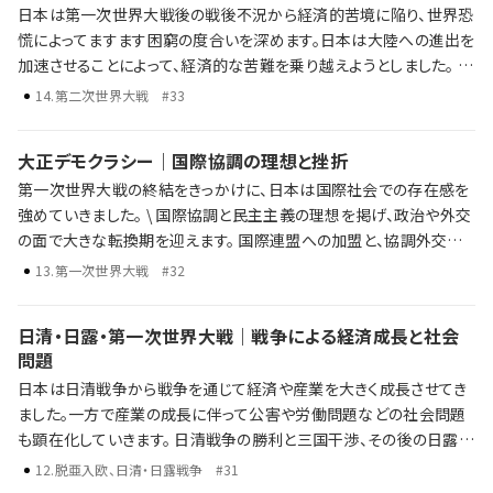
日本は第一次世界大戦後の戦後不況から経済的苦境に陥り、世界恐
慌によってますます困窮の度合いを深めます。日本は大陸への進出を
加速させることによって、経済的な苦難を乗り越えようとしました。 し
かし、大陸への進出は中国との武力衝突へと発展し、国際的な孤立
14
.
第二次世界大戦
#33
が深まっていくことになります。日中戦争から太平洋戦争へと発展し
た日本の戦争は、最終的に敗北を喫してしまいます。 日本の孤立と日
大正デモクラシー｜国際協調の理想と挫折
中戦争 第二次世界大戦と日本の対応 太平洋戦争の始まりと戦争の
第一次世界大戦の終結をきっかけに、日本は国際社会での存在感を
終結 歴史年表だけでは語り尽くせない彼らの野望、戦略、そして後の
強めていきました。 \ 国際協調と民主主義の理想を掲げ、政治や外交
時代への影響を、ラジレキが独自解説します。
の面で大きな転換期を迎えます。 国際連盟への加盟と、協調外交の
推進 政党内閣の成立と「憲政の常道」 普通選挙法の制定による選挙
13
.
第一次世界大戦
#32
権の拡大 ワシントン体制下での軍縮と平和への期待 一方で、経済の
混乱や社会不安がその理想を揺さぶり、国際情勢の変化とともに協
日清・日露・第一次世界大戦｜戦争による経済成長と社会
調路線は行き詰まっていきます。 \ 激動の時代、大正デモクラシーの
問題
光と影を、ラジレキが独自解説します。
日本は日清戦争から戦争を通じて経済や産業を大きく成長させてき
ました。一方で産業の成長に伴って公害や労働問題などの社会問題
も顕在化していきます。 日清戦争の勝利と三国干渉、その後の日露戦
争 第一次世界大戦による日本の国際的影響力の高まり 戦争による
12
.
脱亜入欧、日清・日露戦争
#31
経済・産業の成長と社会問題 歴史年表だけでは語り尽くせない彼ら