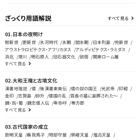
の野望、戦略、そして後の時代への影響を、ラジレキが独自解説しま
す。
ざっくり用語解説
すべて見る
01
.
日本の夜明け
鮮新世
更新世
氷河時代
氷期
間氷期
日本列島
完新世
アウストラロピテクス・アフリカヌス
アルディピテクス・ラミダス
浜北
港川
明石原人
旧石器文化
岩宿
関東ローム層
すべて見る
02
.
大和王権と古墳文化
漢書地理誌
倭
後漢書東夷伝
倭の奴の国王
光武帝
印綬
金印
志賀島
帥升
倭国の乱
首長の墓に副葬された～
魏・呉・蜀
魏志倭人伝
卑弥呼
帯方郡
すべて見る
03
.
古代国家の成立
欽明天皇
蘇我馬子
物部守屋
崇峻天皇
推古天皇