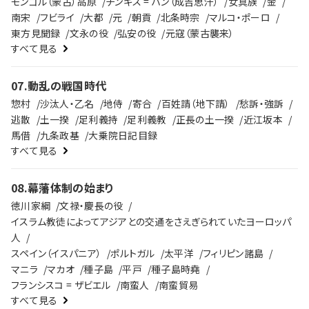
モンゴル（蒙古）高原
チンギス = ハン（成吉思汗）
女真族
金
南宋
フビライ
大都
元
朝貢
北条時宗
マルコ・ポーロ
東方見聞録
文永の役
弘安の役
元寇（蒙古襲来）
すべて見る
07
.
動乱の戦国時代
惣村
沙汰人・乙名
地侍
寄合
百姓請（地下請）
愁訴・強訴
逃散
土一揆
足利義持
足利義教
正長の土一揆
近江坂本
馬借
九条政基
大乗院日記目録
すべて見る
08
.
幕藩体制の始まり
徳川家綱
文禄・慶長の役
イスラム教徒によってアジアとの交通をさえぎられていたヨーロッパ
人
スペイン（イスパニア）
ポルトガル
太平洋
フィリピン諸島
マニラ
マカオ
種子島
平戸
種子島時堯
フランシスコ = ザビエル
南蛮人
南蛮貿易
すべて見る