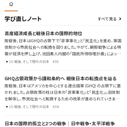
学び直しノート
すべて見る
高度経済成長と戦後日本の国際的地位
敗戦後、日本はGHQの占領下で「非軍事化」と「民主化」を進め、軍国
体制から市民社会への転換を図りました。やがて、朝鮮戦争による特
需が経済を押し上げ、池田勇人内閣の「国民所得倍増計画」によって
高度経済成長期が到来。東海道新幹線の開通、東京オリンピックの開
15
.
戦後、そして現代の日本
#35
催、耐久消費財の普及とともに、人々の暮らしは大きく変わっていきま
した。 高度経済成長と日本経済の歩み 日韓・日中国交正常化 オイル
GHQ占領政策から講和条約へ 戦後日本の転換点を辿る
ショックやバブル経済の崩壊 占領から高度経済成長へ。そして、成長
敗戦後、日本はアメリカを中心とする連合国軍（GHQ）の占領下に置
の終焉と新たな時代の入り口へ。歴史年表だけでは語り尽くせない
かれました。占領政策の柱は日本の「非軍事化」と「民主化」。旧体制
戦後日本がたどった激動の数十年を、ラジレキが独自解説します。
を解体し、市民社会へと転換するための改革が進められていきまし
た。 敗戦と日本の再出発 占領政策と「非軍事化・民主化」 冷戦下に
15
.
戦後、そして現代の日本
#34
おける国際関係の再編と日米関係の構築 歴史年表だけでは語り尽
くせない戦後日本の転換点を、ラジレキが独自解説します。
日本の国際的孤立と2つの戦争｜日中戦争・太平洋戦争