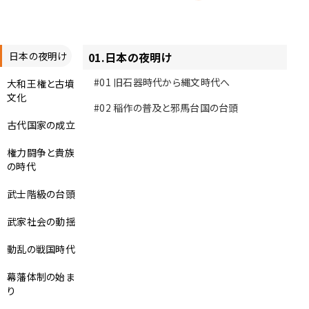
日本の夜明け
01
.
日本の夜明け
#01
旧石器時代から縄文時代へ
大和王権と古墳
文化
#02
稲作の普及と邪馬台国の台頭
古代国家の成立
権力闘争と貴族
の時代
武士階級の台頭
武家社会の動揺
動乱の戦国時代
幕藩体制の始ま
り