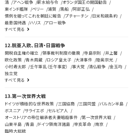
清
アヘン戦争
薪水給与令
オランダ国王の開国勧告
東インド艦隊
ペリー
浦賀
黒船
阿部正弘
慣例を破ってこれを朝廷に報告
プチャーチン
日米和親条約
最恵国待遇
ハリス
アロー戦争
すべて見る
12
.
脱亜入欧、日清・日露戦争
関税自主権の確立
領事裁判制度の撤廃
寺島宗則
井上馨
欧化政策
青木周蔵
ロシア皇太子
大津事件
陸奥宗光
小村寿太郎
壬午軍乱（壬午事変）
事大党
清仏戦争
金玉均
独立党
すべて見る
13
.
第一次世界大戦
ドイツが積極的な世界政策
三国協商
三国同盟
バルカン半島
ボスニア
サライエボ
セルビア人
オーストリアの帝位継承者夫妻暗殺事件
第一次世界大戦
山東半島
青島
ドイツ領南洋諸島
辛亥革命
南京
臨時大総統