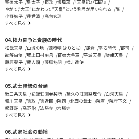
聖徳太子
皇太子
摂政
懐風藻
『天皇記』『国記』
やがて,”大王”にかわって”天皇”という称号が用いられる
隋
小野妹子
裴世清
高向玄理
すべて見る
04
.
権力闘争と貴族の時代
桓武天皇
山城の地
源頼朝（よりとも）
鎌倉
平安時代
郡司
勘解由使
坂上田村麻呂
征夷大将軍
平城天皇
嵯峨天皇
藤原薬子
蔵人頭
藤原冬嗣
検非違使
すべて見る
05
.
武士階級の台頭
後三条天皇
記録荘園券契所
延久の荘園整理令
白河天皇
堀川天皇
院政
院近臣
院司
北面の武士
院宣
院庁下文
熊野詣
高野詣
法勝寺
六勝寺
すべて見る
06
.
武家社会の動揺