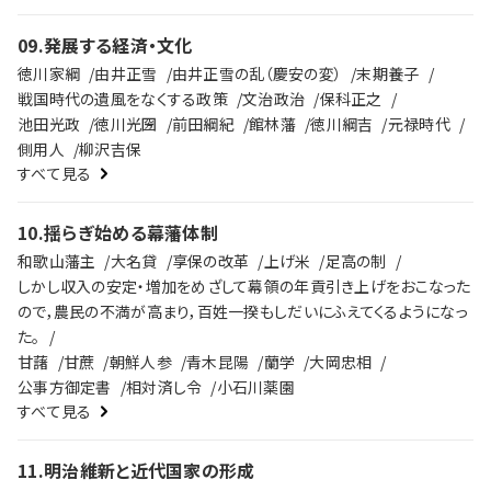
09
.
発展する経済・文化
徳川家綱
由井正雪
由井正雪の乱（慶安の変）
末期養子
戦国時代の遺風をなくする政策
文治政治
保科正之
池田光政
徳川光圀
前田綱紀
館林藩
徳川綱吉
元禄時代
側用人
柳沢吉保
すべて見る
10
.
揺らぎ始める幕藩体制
和歌山藩主
大名貸
享保の改革
上げ米
足高の制
しかし収入の安定・増加をめざして幕領の年貢引き上げをおこなった
ので，農民の不満が高まり，百姓一揆もしだいにふえてくるようになっ
た。
甘藷
甘蔗
朝鮮人参
青木昆陽
蘭学
大岡忠相
公事方御定書
相対済し令
小石川薬園
すべて見る
11
.
明治維新と近代国家の形成