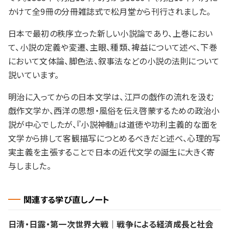
かけて全9冊の分冊雑誌式で松月堂から刊行されました。
日本で最初の秩序立った新しい小説論であり、上巻におい
て、小説の定義や変遷、主眼、種類、裨益について述べ、下巻
において文体論、脚色法、叙事法などの小説の法則について
説いています。
明治に入ってからの日本文学は、江戸の戯作の流れを汲む
戯作文学か、西洋の思想・風俗を伝え啓蒙するための政治小
説が中心でしたが、『小説神髄』は道徳や功利主義的な面を
文学から排して客観描写につとめるべきだと述べ、心理的写
実主義を主張することで日本の近代文学の誕生に大きく寄
与しました。
関連する学び直しノート
日清・日露・第一次世界大戦｜戦争による経済成長と社会