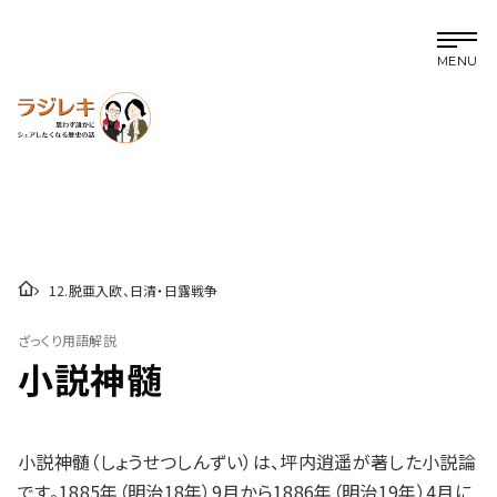
MENU
12
.
脱亜入欧、日清・日露戦争
ざっくり用語解説
小説神髄
小説神髄（しょうせつしんずい）は、坪内逍遥が著した小説論
です。1885年（明治18年）9月から1886年（明治19年）4月に